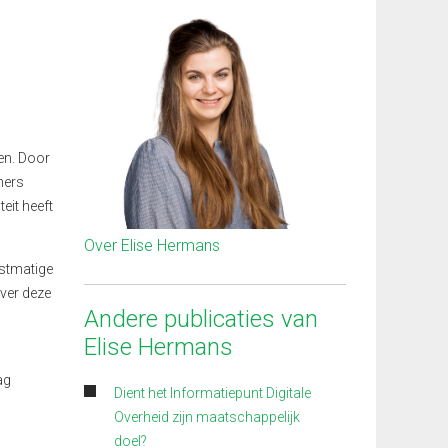
en. Door
ners
eit heeft
Over Elise Hermans
nstmatige
ver deze
Andere publicaties van
Elise Hermans
ag
Dient het Informatiepunt Digitale
Overheid zijn maatschappelijk
doel?