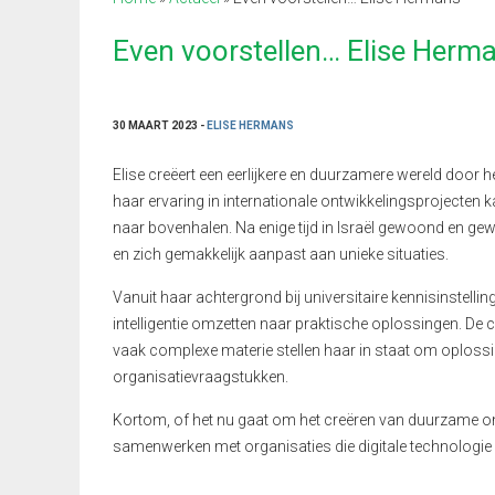
Even voorstellen… Elise Herm
30 MAART 2023 -
ELISE HERMANS
Elise creëert een eerlijkere en duurzamere wereld doo
haar ervaring in internationale ontwikkelingsprojecten 
naar bovenhalen. Na enige tijd in Israël gewoond en gewer
en zich gemakkelijk aanpast aan unieke situaties.
Vanuit haar achtergrond bij universitaire kennisinstel
intelligentie omzetten naar praktische oplossingen. D
vaak complexe materie stellen haar in staat om oploss
organisatievraagstukken.
Kortom, of het nu gaat om het creëren van duurzame ontw
samenwerken met organisaties die digitale technologie 