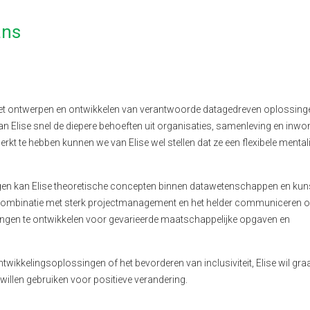
ans
r het ontwerpen en ontwikkelen van verantwoorde datagedreven oplossing
kan Elise snel de diepere behoeften uit organisaties, samenleving en inwo
kt te hebben kunnen we van Elise wel stellen dat ze een flexibele mentalit
lingen kan Elise theoretische concepten binnen datawetenschappen en ku
e combinatie met sterk projectmanagement en het helder communiceren o
ingen te ontwikkelen voor gevarieerde maatschappelijke opgaven en
ikkelingsoplossingen of het bevorderen van inclusiviteit, Elise wil gra
willen gebruiken voor positieve verandering.