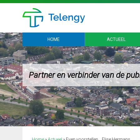
HOME
ACTUEEL
Partner en verbinder van de pub
Home
»
Actueel
»
Even voorstellen… Elise Hermans