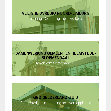
VEILIGHEIDSREGIO NOORD-LIMBURG
Training / Coaching medewerkers
SAMENWERKING GEMEENTEN HEEMSTEDE-
BLOEMENDAAL
Kwartiermakerschap ICT
GGD GELDERLAND-ZUID
Aanbesteding en inrichting softwareapplicatie