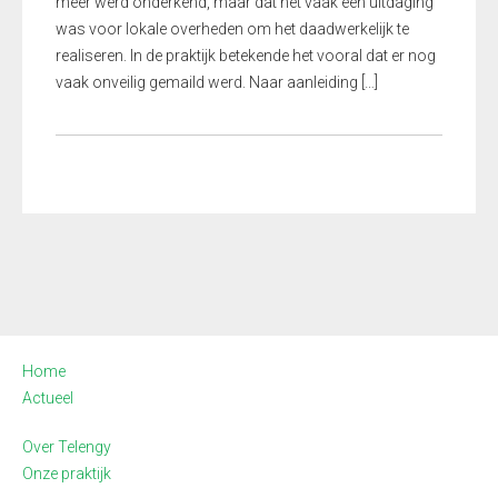
meer werd onderkend, maar dat het vaak een uitdaging
was voor lokale overheden om het daadwerkelijk te
realiseren. In de praktijk betekende het vooral dat er nog
vaak onveilig gemaild werd. Naar aanleiding […]
Home
Actueel
Over Telengy
Onze praktijk