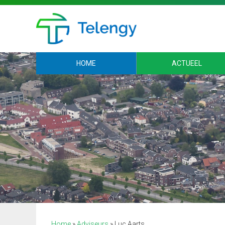
HOME
ACTUEEL
Home
»
Adviseurs
»
Luc Aarts