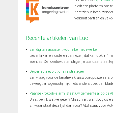
Luc Aarts is
expert van 
biedt een platform om te
richt zich in het bijzond
verbindt partijen en vakg
Recente artikelen van Luc
Een digitale assistent voor elke medewerker
Liever kijken en luisteren dan lezen, dat kan ook in 
licenties. De licentiekosten stijgen, maar daar staat t
De perfecte evolutionaire strategie?
Een vraag voor de fanatieke kruiswoordpuzzelaars onde
beweegt en ogenschijnlijk niets anders doet dan bladere
Paarse krokodil-alarm: staat uw gemeente al op de AL
Uhh… ben ik wat vergeten? Misschien, want Logius eis
En waar staat deze lijst dan voor? ALB staat voor Aut