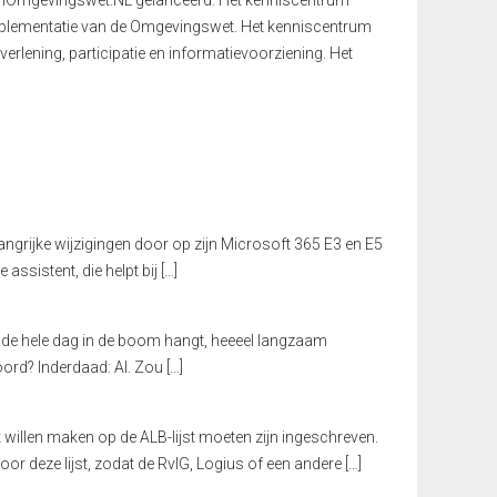
umOmgevingswet.NL gelanceerd. Het kenniscentrum
 implementatie van de Omgevingswet. Het kenniscentrum
verlening, participatie en informatievoorziening. Het
angrijke wijzigingen door op zijn Microsoft 365 E3 en E5
ssistent, die helpt bij […]
at de hele dag in de boom hangt, heeeel langzaam
oord? Inderdaad: AI. Zou […]
 willen maken op de ALB-lijst moeten zijn ingeschreven.
r deze lijst, zodat de RvIG, Logius of een andere […]