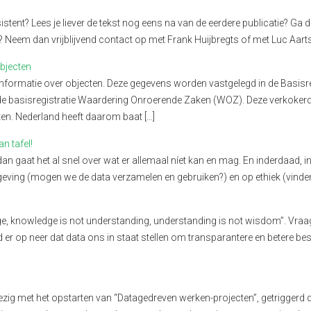
stent? Lees je liever de tekst nog eens na van de eerdere publicatie? Ga 
t? Neem dan vrijblijvend contact op met Frank Huijbregts of met Luc Aart
Objecten
formatie over objecten. Deze gegevens worden vastgelegd in de Basisr
e basisregistratie Waardering Onroerende Zaken (WOZ). Deze verkokerde o
ten. Nederland heeft daarom baat […]
an tafel!
 gaat het al snel over wat er allemaal níet kan en mag. En inderdaad, in 
geving (mogen we de data verzamelen en gebruiken?) en op ethiek (vinden
ge, knowledge is not understanding, understanding is not wisdom”. Vraa
r op neer dat data ons in staat stellen om transparantere en betere bes
zig met het opstarten van “Datagedreven werken-projecten”, getriggerd do