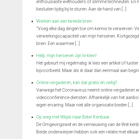
enthousiaste wethouders of slimme techneuten. En ni
besluiten tijdig bij te sturen. Aan de hand van […]
Werken aan een tweede brein
“Voeg elke dag dingen toe om kennis te verwerven. Ve
verwerkingscapaciteit van mijn hersenen. Kortgezegd: 
brein. Een waarmee […]
Help, mijn hersenen zijn te klein!
Het gebeurt mij regelmatig: ik lees een artikel of luis
bijvoorbeeld. Maar als ik daar dan eenmaal aan begin, 
Online vergaderen, kan dat gratis én veilig?
Vanwege het Coronavirus neemt online vergaderen een 
videoconference-diensten. Afhankelijk van het aanbo
eigen ervaring. Maar niet alle organisatie bieden […]
Op weg met Wkpb naar Beter Kenbaar
De Omgevingswet en de vernieuwing van de Wet kenba
Beide onderwerpen hebben ook een relatie met elkaa