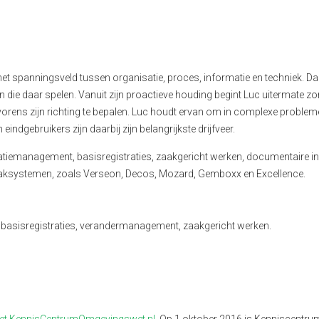
het spanningsveld tussen organisatie, proces, informatie en techniek. Daa
 die daar spelen. Vanuit zijn proactieve houding begint Luc uitermate zo
lvorens zijn richting te bepalen. Luc houdt ervan om in complexe problem
indgebruikers zijn daarbij zijn belangrijkste drijfveer.
matiemanagement, basisregistraties, zaakgericht werken, documentaire in
zaaksystemen, zoals Verseon, Decos, Mozard, Gemboxx en Excellence.
 basisregistraties, verandermanagement, zaakgericht werken.