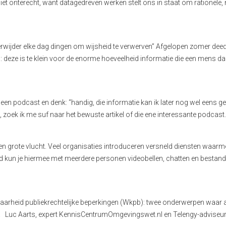
et onterecht, want datagedreven werken stelt ons in staat om rationele
rwijder elke dag dingen om wijsheid te verwerven” Afgelopen zomer deed 
deze is te klein voor de enorme hoeveelheid informatie die een mens dag
ter een podcast en denk: “handig, die informatie kan ik later nog wel eens g
zoek ik me suf naar het bewuste artikel of die ene interessante podcast. 
grote vlucht. Veel organisaties introduceren versneld diensten waarmee 
d kun je hiermee met meerdere personen videobellen, chatten en bestand
arheid publiekrechtelijke beperkingen (Wkpb): twee onderwerpen waar a
r. Luc Aarts, expert KennisCentrumOmgevingswet.nl en Telengy-adviseu