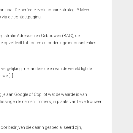
dan naar De perfecte evolutionaire strategie? Meer
s via de contactpagina.
egistratie Adressen en Gebouwen (BAG), de
pzet leidt tot fouten en onderlinge inconsistenties.
vergelijking met andere delen van de wereld ligt de
 we […]
g je aan Google of Copilot wat de waarde is van
lissingen te nemen. Immers, in plaats van te vertrouwen
or bedrijven die daarin gespecialiseerd zijn,