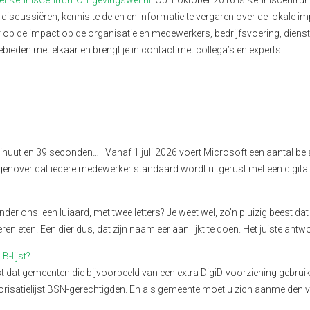
het KennisCentrumOmgevingswet.nl
. Op 1 oktober 2016 is Kenniscentr
 discussiëren, kennis te delen en informatie te vergaren over de lokale
er op de impact op de organisatie en medewerkers, bedrijfsvoering, dienst
ebieden met elkaar en brengt je in contact met collega’s en experts.
1 minuut en 39 seconden… Vanaf 1 juli 2026 voert Microsoft een aantal bel
egenover dat iedere medewerker standaard wordt uitgerust met een digitale a
r ons: een luiaard, met twee letters? Je weet wel, zo’n pluizig beest d
n eten. Een dier dus, dat zijn naam eer aan lijkt te doen. Het juiste antw
B-lijst?
t dat gemeenten die bijvoorbeeld van een extra DigiD-voorziening gebruik
orisatielijst BSN-gerechtigden. En als gemeente moet u zich aanmelden voo