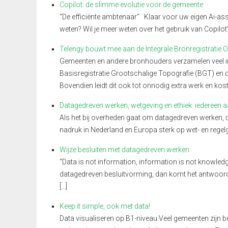
Copilot: de slimme evolutie voor de gemeente
“De efficiënte ambtenaar” Klaar voor uw eigen Ai-assi
weten? Wil je meer weten over het gebruik van Copilo
Telengy bouwt mee aan de Integrale Bronregistratie 
Gemeenten en andere bronhouders verzamelen veel in
Basisregistratie Grootschalige Topografie (BGT) en d
Bovendien leidt dit ook tot onnodig extra werk en kos
Datagedreven werken, wetgeving en ethiek: iedereen a
Als het bij overheden gaat om datagedreven werken, dan
nadruk in Nederland en Europa sterk op wet- en regel
Wijze besluiten met datagedreven werken
“Data is not information, information is not knowled
datagedreven besluitvorming, dan komt het antwoord e
[…]
Keep it simple, ook met data!
Data visualiseren op B1-niveau Veel gemeenten zijn be