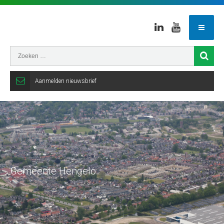
Linkedin
Youtube
Aanmelden nieuwsbrief
Gemeente Hengelo