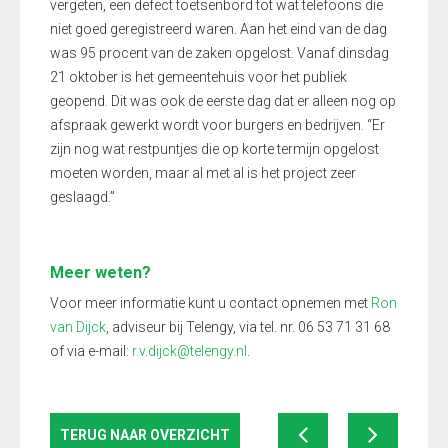
vergeten, een defect toetsenbord tot wat telefoons die
niet goed geregistreerd waren. Aan het eind van de dag
was 95 procent van de zaken opgelost. Vanaf dinsdag
21 oktober is het gemeentehuis voor het publiek
geopend. Dit was ook de eerste dag dat er alleen nog op
afspraak gewerkt wordt voor burgers en bedrijven. “Er
zijn nog wat restpuntjes die op korte termijn opgelost
moeten worden, maar al met al is het project zeer
geslaagd.”
Meer weten?
Voor meer informatie kunt u contact opnemen met
Ron
van Dijck
, adviseur bij Telengy, via tel. nr. 06 53 71 31 68
of via e-mail:
r.v.dijck@telengy.nl
.
TERUG NAAR OVERZICHT