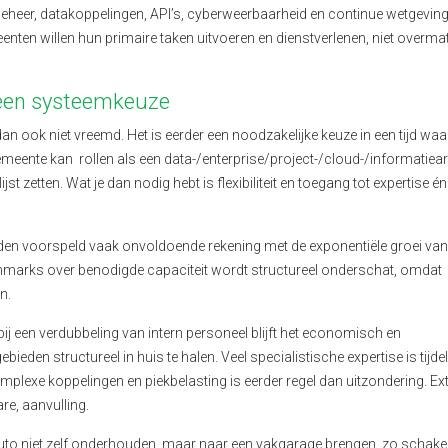
heer, datakoppelingen, API’s, cyberweerbaarheid en continue wetgeving
enten willen hun primaire taken uitvoeren en dienstverlenen, niet overma
 een systeemkeuze
an ook niet vreemd. Het is eerder een noodzakelijke keuze in een tijd waa
emeente kan rollen als een data-/enterprise/project-/cloud-/informatiear
t zetten. Wat je dan nodig hebt is flexibiliteit en toegang tot expertise én
n voorspeld vaak onvoldoende rekening met de exponentiële groei van
chmarks over benodigde capaciteit wordt structureel onderschat, omdat
en.
 bij een verdubbeling van intern personeel blijft het economisch en
en structureel in huis te halen. Veel specialistische expertise is tijdel
plexe koppelingen en piekbelasting is eerder regel dan uitzondering. Ex
re, aanvulling.
auto niet zelf onderhouden, maar naar een vakgarage brengen, zo schakel