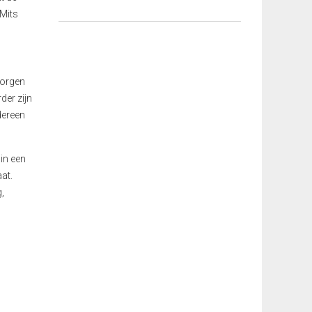
 Mits
zorgen
der zijn
edereen
in een
at.
,