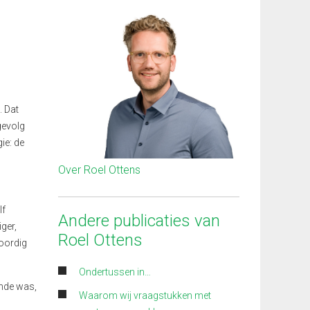
. Dat
gevolg
ie: de
Over Roel Ottens
lf
Andere publicaties van
ger,
Roel Ottens
oordig
Ondertussen in…
ende was,
Waarom wij vraagstukken met