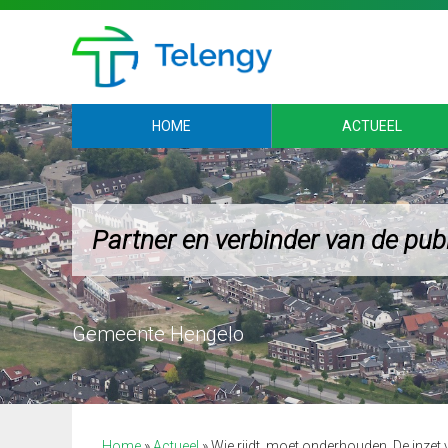
HOME
ACTUEEL
Partner en verbinder van de pub
Home
»
Actueel
»
Wie rijdt, moet onderhouden. De inzet