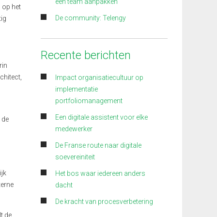
een team aanpakken
 op het
De community: Telengy
tig
Recente berichten
rin
chitect,
Impact organisatiecultuur op
implementatie
portfoliomanagement
Een digitale assistent voor elke
 de
medewerker
De Franse route naar digitale
soevereiniteit
ijk
Het bos waar iedereen anders
terne
dacht
De kracht van procesverbetering
t de