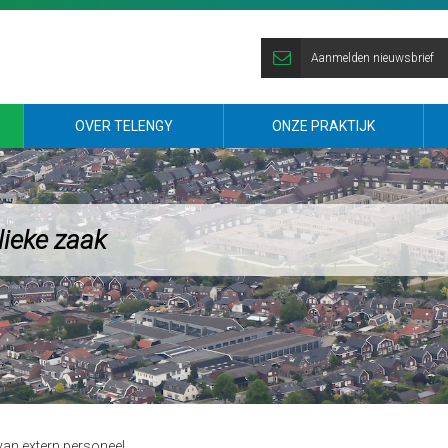
Aanmelden nieuwsbrief
OVER TELENGY
ONZE PRAKTIJK
lieke zaak
 van extern personeel