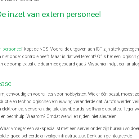
De inzet van extern personeel
rn personeel
” kopt de NOS. Vooral de uitgaven aan ICT zijn sterk gestegen
 niet onder controle heeft. Maar is dat wel terecht? Of is het een logisch 
van de complexiteit die daarmee gepaard gaat?
Misschien helpt een analog
lease
am, eenvoudig en vooral iets voor hobbyisten. Wie er één bezat, moest ze
tie en technologische vernieuwing veranderde dat. Auto’s werden veili
 elektronica, sensoren, digitale dashboards, software-updates. Tegenw
 en pechhulp. Waarom? Omdat we willen rijden, niet sleutelen.
. Waar vroeger een vakspecialist met een server onder zijn bureau voldo
ete, goed beheerde en veilige infrastructuur. Denk aan geïntegreerde