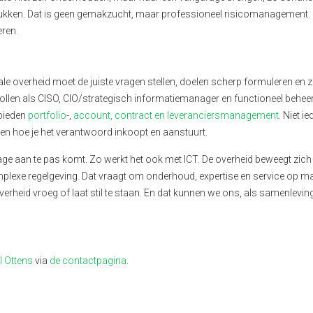
gstukken. Dat is geen gemakzucht, maar professioneel risicomanagement.
eren.
tale overheid moet de juiste vragen stellen, doelen scherp formuleren en 
ollen als CISO, CIO/strategisch informatiemanager en functioneel beheer
ebieden
portfolio
-,
account, contract en leveranciersmanagement
. Niet i
t en hoe je het verantwoord inkoopt en aanstuurt.
age aan te pas komt. Zo werkt het ook met ICT. De overheid beweegt zich 
plexe regelgeving. Dat vraagt om onderhoud, expertise en service op ma
erheid vroeg of laat stil te staan. En dat kunnen we ons, als samenleving
l Ottens
via
de contactpagina
.