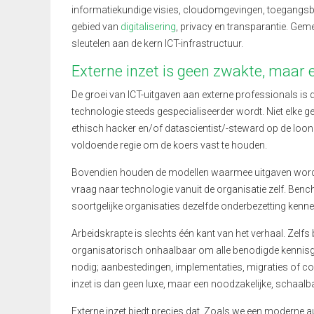
informatiekundige visies, cloudomgevingen, toegangsbe
gebied van
digitalisering
, privacy en transparantie. Geme
sleutelen aan de kern ICT-infrastructuur.
Externe inzet is geen zwakte, maar
De groei van ICT-uitgaven aan externe professionals is d
technologie steeds gespecialiseerder wordt. Niet elke g
ethisch hacker en/of datascientist/-steward op de loonlijs
voldoende regie om de koers vast te houden.
Bovendien houden de modellen waarmee uitgaven worde
vraag naar technologie vanuit de organisatie zelf. Ben
soortgelijke organisaties dezelfde onderbezetting kenn
Arbeidskrapte is slechts één kant van het verhaal. Zelfs
organisatorisch onhaalbaar om alle benodigde kennisgebied
nodig; aanbestedingen, implementaties, migraties of com
inzet is dan geen luxe, maar een noodzakelijke, schaalba
Externe inzet biedt precies dat. Zoals we een moderne 