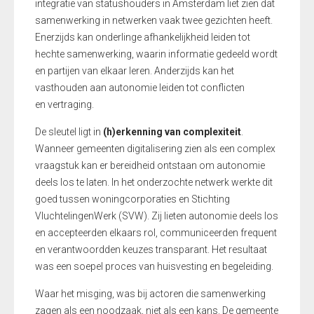
integratie van statushouders in Amsterdam liet zien dat
samenwerking in netwerken vaak twee gezichten heeft.
Enerzijds kan onderlinge afhankelijkheid leiden tot
hechte samenwerking, waarin informatie gedeeld wordt
en partijen van elkaar leren. Anderzijds kan het
vasthouden aan autonomie leiden tot conflicten
en vertraging.
De sleutel ligt in
(h)erkenning van complexiteit
.
Wanneer gemeenten digitalisering zien als een complex
vraagstuk kan er bereidheid ontstaan om autonomie
deels los te laten. In het onderzochte netwerk werkte dit
goed tussen woningcorporaties en Stichting
VluchtelingenWerk (SVW). Zij lieten autonomie deels los
en accepteerden elkaars rol, communiceerden frequent
en verantwoordden keuzes transparant. Het resultaat
was een soepel proces van huisvesting en begeleiding.
Waar het misging, was bij actoren die samenwerking
zagen als een noodzaak, niet als een kans. De gemeente