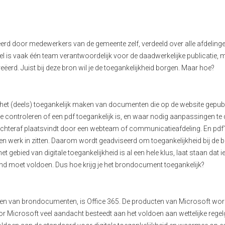
rd door medewerkers van de gemeente zelf, verdeeld over alle afdeling
l is vaak
één team verantwoordelijk voor de daadwerkelijke publicatie, 
reëerd.
Juist
bij deze bron wil je de toegankelijkheid borgen. Maar hoe?
ij het (deels) toegankelijk maken van documenten die op de website gepub
 controleren of een pdf toegankelijk is
,
en waar nodig aanpassingen te 
 achteraf plaatsvindt door een
webteam
of communicatieafdeling. En pdf
ren werk in zitten. Daarom wordt geadviseerd
om
toegankelijkheid bij de b
gebied van digitale toegankelijkheid is al een hele klus, laat staan dat 
nd moet voldoen.
Dus hoe krijg je het brondocument toegankelijk?
aken van brondocumenten
,
is Office 365.
De producten van Microsoft wo
r Microsoft veel aandacht besteedt aan het voldoen aan wettelijke rege