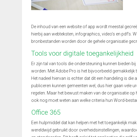
De inhoud van een website
of
app wordt meestal gecreëe
hierbij aan
webteksten
,
infographics
, video’s
en pdf’s.
We
bronbestanden worden door de gehele organisatie gec
Tools
voor digitale toegankelijkheid
Er zijn tal van tools die ondersteuning kunnen bieden b
worden. Met Adobe Pro is het bijvoorbeeld gemakkelijk te
Het nadeel hier
van
is echter dat dit een handeling is die
publiceren kunnen gemeenten wel, dus hier gaan vele u
regelen. Maar het bewust maken van de organisatie op het 
ook nog moet weten aan welke criteria hun
W
ord-besta
Office 365
Een hulpmiddel
dat
kan helpen met het toegankelijk m
wereldwijd gebruikt door
overheidsinstellingen, waardoo