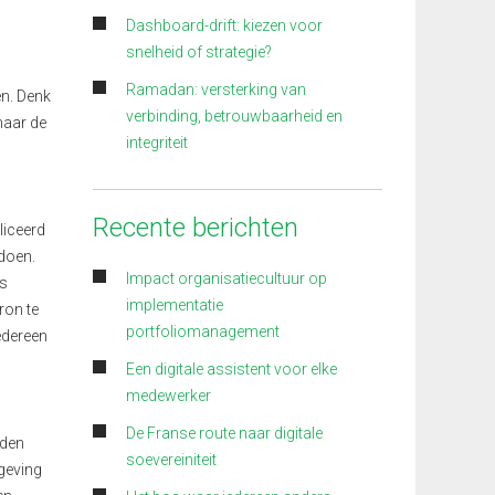
Dashboard-drift: kiezen voor
snelheid of strategie?
Ramadan: versterking van
en. Denk
verbinding, betrouwbaarheid en
maar de
integriteit
Recente berichten
liceerd
doen.
Impact organisatiecultuur op
’s
implementatie
ron te
portfoliomanagement
iedereen
Een digitale assistent voor elke
medewerker
De Franse route naar digitale
rden
soevereiniteit
lgeving