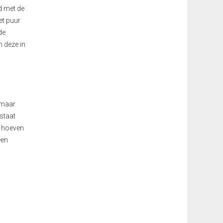
d met de
et puur
de
n deze in
maar
staat
t hoeven
een