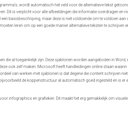
ogramma’s
,
wordt automatisch het veld voor de alternatieve tekst getoon
ven.
Dit is verplicht voor alle afbeeldingen die informatie overdragen en ni
 een basisbeschrijving, maar deze is niet voldoende om te
voldoen aan 
 moeten leren om
op een goede manier alternatieve teksten te schrijven e
n die al toegankelijk zijn.
Deze sjablonen worden aangeboden in
Word, 
deze ook zelf maken
.
Microsoft
heeft handleidingen online staan waarin
ordeel van werken met sjablonen is dat
degene die content schrijven nie
bijvoorbeeld
de
koppenstructuur
al automatisch goed ingesteld
en is er 
voor
infographics
en grafieken.
Dit maakt het erg gemakkelijk om visuele