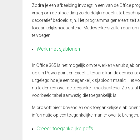
Zodra
je een afbeelding invoegt in een van de
Office pr
vraag om de afbeelding zo duidelijk mogelijk te beschrij
decoratief bedoeld zijn.
Het programma genereert zelf al
toegankelijksheidscriteria
.
Medewerkers zullen daarom
te voegen.
Werk met sjablonen
In Office 365 is het mogelijk om te werken vanuit sjablone
ook
in
Powerpoint
en Excel. Uiteraard kan de gemeente
ui
t
gelegd hoe je een toegankelijk sjabloon maakt
.
Het vo
na te denken over de toegankelijkheidscriteria. Zo staat
voorbeeld tabel aanwezig die toegankelijk is
.
Microsoft biedt bovendien ook
toegankelijke
sjablonen
informatie op een toegankelijke manier over te brengen.
Creëer toegankelijke pdf’s