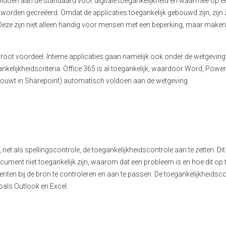
f voldoen aan de standaard voor digitale toegankelijkheid en waarmee op e
orden gecreëerd. Omdat de applicaties toegankelijk gebouwd zijn, zijn 
 Deze zijn
niet alleen handig voor mensen met een beperking
, maar
make
 groot
voordeel
. Interne applicaties gaan namelijk ook onder de wetgeving 
elijkheidscriteria. Office
365 is al toegankelijk, waardoor Word,
Power
 bouwt in
Sharepoint
) automatisch voldoen aan de wetgeving.
 net als spellingscontrole, de toegankelijkheidscontrole aan te zetten. Dit
ument niet toegankelijk zijn, waarom dat een probleem is en hoe dit op 
nten bij de bron te controleren en aan te passen.
De toegankelijkheidsco
oals Outlook en Excel.