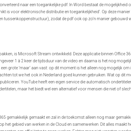
onverteerd naar een toegankelijke pdf.
In Word bestaat de mogelijkheid 
ikt is voor elektronische distributie en toegankelijkheid’. Op deze manie
n tussenkoppenstructuur), zodat
de pdf ook op zo’n manier gebouwd w
e pakken,
is Microsoft Stream ontwikkeld.
Deze applicatie binnen Office 3
 ongeveer 1 à 2 keer de tijdsduur van de video
en daarna is het nog mogeli
 een grote ‘maar’ aan vast
:
op dit moment
is het
alleen nog mogelijk om i
chten tot we het ook in Nederland goed kunn
en
gebruiken.
Wat
op dit 
publiceren. YouTube heeft een eigen
service die automatisch ondertitele
rtitelen, maar het biedt wel een alternatief voor mensen die niet
of slech
 365
gemakkelijk gemaakt en zal in de toekomst alleen nog maar gemakke
op het gebied van werken in de Cloud en samenwerken. Dit alles maakt h