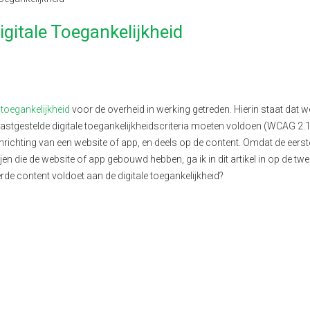
igitale Toegankelijkheid
 toegankelijkheid
voor de overheid in werking getreden. Hierin staat dat w
astgestelde digitale
toegankelijkheids
criteria
moeten voldoen
(WCAG 2.1
inrichting van een website
of
app
,
en deels op de content. Omdat de eerst
jen die de website
of
app gebouwd hebben, ga ik in dit artikel in op de tw
rde content voldoet aan de digitale toegankelijkheid?