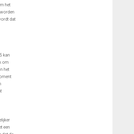
om het
r worden
ordt dat
65
kan
jk om
n het
moment
n
t
lijker
et een