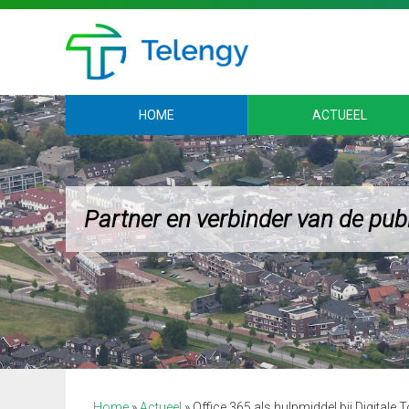
HOME
ACTUEEL
Partner en verbinder van de pub
Home
»
Actueel
»
Office 365 als hulpmiddel bij Digitale 