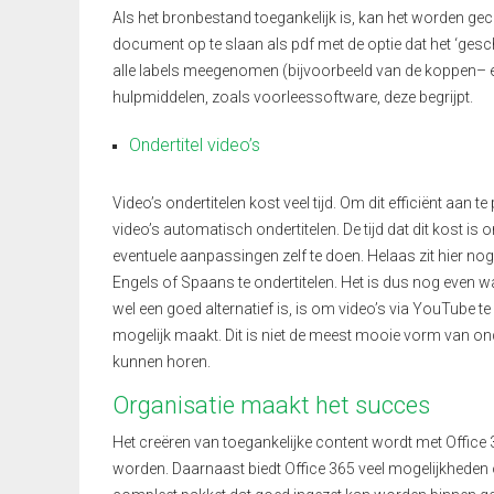
Als het bronbestand toegankelijk is, kan het worden gec
document op te slaa
n
als
pdf
met de optie dat het
‘gesch
alle labels meegenomen (bijvoorbeeld van de koppen
–
e
hulpmiddelen, zoals voorleessoftware, deze begrijpt.
Ondertitel video’s
Video’s ondertitelen kost veel tijd
. Om dit efficiënt aan t
video’s automatisch ondertitelen.
De tijd dat dit kost is
eventuele aanpassingen zelf te doen.
Helaas
zit hier
nog
Engels of Spaans te ondertitelen.
Het is dus nog
even wa
wel een goed alternatief is, is om video’s via YouTube te
mogelijk maakt. Dit is niet de meest mooie vorm van onde
kunnen horen.
Organisatie maakt het succes
Het creëren van toegankelijke content wordt met Office
worden.
Daarnaast biedt Office 365 veel mogelijkheden 