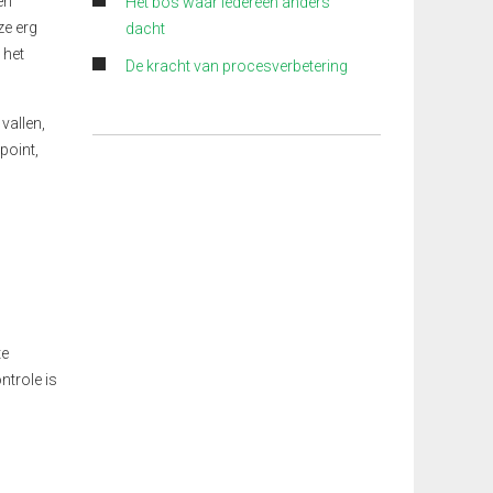
en
Het bos waar iedereen anders
ze erg
dacht
n
het
De kracht van procesverbetering
vallen,
point
,
te
ntrole is