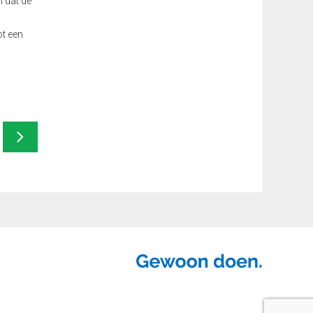
 dat de
ot een