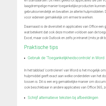
en standaarden. Dit
heeft geleid tot applicaties die zel
laagdrempelige manier toegankelijke producten kunnen w
gebruiksvriendelijk en bevatten ze allerlei hulpmiddelen
.
voor iedereen gemakkelijk om ermee te werken.
Daarnaast
is de diversiteit in applicaties van Office een
wat betekent dat
ook
deze moeten voldoen aan de toegank
Excel, maar ook Outlook
en zelf
s
je intranet (mits je dit
Praktische tips
Gebruik de ‘Toegankelijkheidscontrole’ in Word
In het tabblad ‘controleren’ van Word is het mogelijk om,
hulpmiddel geeft exact aan welke onderdelen van het doc
lossen is. Dit is een erg gemakkelijke manier om docume
ook beschikbaar in andere applicaties van Office 365, z
Schrijf alternatieve teksten bij afbeeldingen