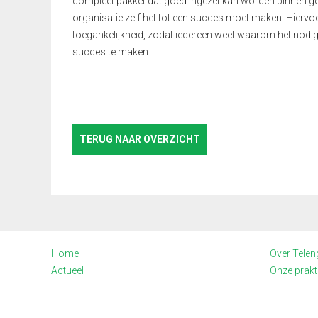
compleet pakket dat goed ingezet kan worden binnen 
organisatie zelf het tot een succes moet maken. Hiervo
toegankelijkheid, zodat iedereen weet waarom het nodi
succes te maken.
TERUG NAAR OVERZICHT
Home
Over Telen
Actueel
Onze prakti