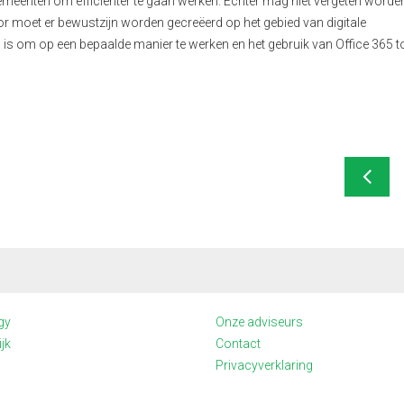
gemeenten
om
efficiënter te gaan werken.
Echter
mag niet vergeten worden
or moet er bewustzijn worden gecreëerd op het gebied van digitale
g is om op een bepaalde manier te werken
en het gebruik van Office 365 t
gy
Onze adviseurs
jk
Contact
Privacyverklaring