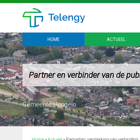
HOME
ACTUEEL
Partner en verbinder van de pub
Gemeente Hengelo
Home
»
Actueel
»
Ramadan: versterking van verbinding, 