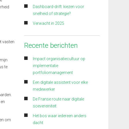
ze
Dashboard-drift: kiezen voor
arheid
snelheid of strategie?
Verwacht in 2025
et vasten
Recente berichten
Impact organisatiecultuur op
mijn
implementatie
us te
portfoliomanagement
Een digitale assistent voor elke
medewerker
aarden.
De Franse route naar digitale
 en
soevereiniteit
Het bos waar iedereen anders
sen om
dacht