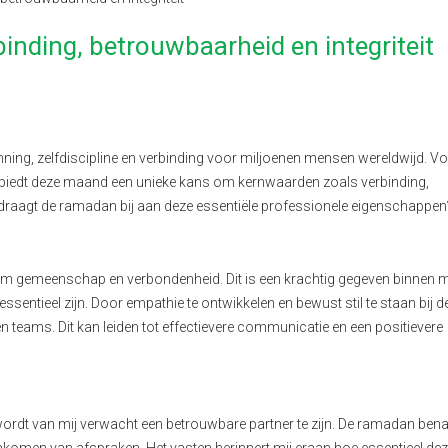
inding, betrouwbaarheid en integriteit
zinning, zelfdiscipline en verbinding voor miljoenen mensen wereldwijd. Vo
, biedt deze maand een unieke kans om kernwaarden zoals verbinding,
oe draagt de ramadan bij aan deze essentiële professionele eigenschappen
m gemeenschap en verbondenheid. Dit is een krachtig gegeven binnen mi
ntieel zijn. Door empathie te ontwikkelen en bewust stil te staan bij de
 teams. Dit kan leiden tot effectievere communicatie en een positievere
wordt van mij verwacht een betrouwbare partner te zijn. De ramadan ben