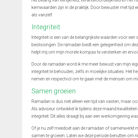
het belang van eerlijkheid, verantwoordelijkheid en het
kernwaarden zijn in de praktijk. Door bewuster met tijd 
als vanzelf.
Integriteit
Integriteit is een van de belangrijkste waarden voor een a
beslissingen. De ramadan biedt een gelegenheid om deze 
helpt mij om mijn morele kompas te versterken en ervoor 
Door de ramadan word ik me meer bewust van mijn eigen
integriteit te behouden, zelfs in moeilijke situaties. Het h
nemen en respectvol om te gaan met de mensen om mij
Samen groeien
Ramadan is dus niet alleen een tijd van vasten, maar oo
Als adviseur ontwikkel ik tijdens deze maand kwaliteite
integriteit. Dit alles draagt bij aan een werkomgeving 
Of je nu zelf meedoet aan de ramadan of samenwerkt me
samen te groeien. Laten we deze periode benutten om nie