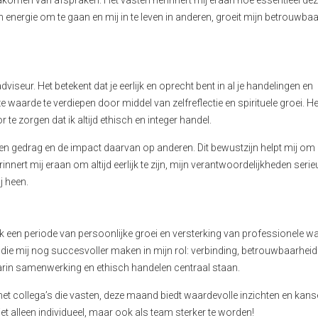
 nakomen van afspraken. Het vasten herinnert mij eraan hoe essentieel de
en energie om te gaan en mij in te leven in anderen, groeit mijn betrouwba
dviseur. Het betekent dat je eerlijk en oprecht bent in al je handelingen en
waarde te verdiepen door middel van zelfreflectie en spirituele groei. H
te zorgen dat ik altijd ethisch en integer handel.
 gedrag en de impact daarvan op anderen. Dit bewustzijn helpt mij om 
erinnert mij eraan om altijd eerlijk te zijn, mijn verantwoordelijkheden serie
 heen.
k een periode van persoonlijke groei en versterking van professionele w
n die mij nog succesvoller maken in mijn rol: verbinding, betrouwbaarheid
waarin samenwerking en ethisch handelen centraal staan.
t collega’s die vasten, deze maand biedt waardevolle inzichten en kan
t alleen individueel, maar ook als team sterker te worden!