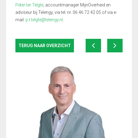
Peter ter Telgte
, accountmanager MijnOverheid en
adviseur bij Telengy, via tel. nr. 06 46 72 42 05 of via e-
mail:
p.t.telgte@telengy.nl
.
TERUG NAAR OVERZICHT