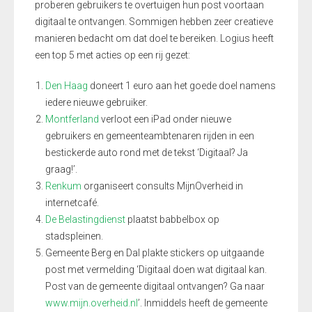
proberen gebruikers te overtuigen hun post voortaan
digitaal te ontvangen. Sommigen hebben zeer creatieve
manieren bedacht om dat doel te bereiken. Logius heeft
een top 5 met acties op een rij gezet:
Den Haag
doneert 1 euro aan het goede doel namens
iedere nieuwe gebruiker.
Montferland
verloot een iPad onder nieuwe
gebruikers en gemeenteambtenaren rijden in een
bestickerde auto rond met de tekst ‘Digitaal? Ja
graag!’.
Renkum
organiseert consults MijnOverheid in
internetcafé.
De Belastingdienst
plaatst babbelbox op
stadspleinen.
Gemeente Berg en Dal plakte stickers op uitgaande
post met vermelding ‘Digitaal doen wat digitaal kan.
Post van de gemeente digitaal ontvangen? Ga naar
www.mijn.overheid.nl
’. Inmiddels heeft de gemeente