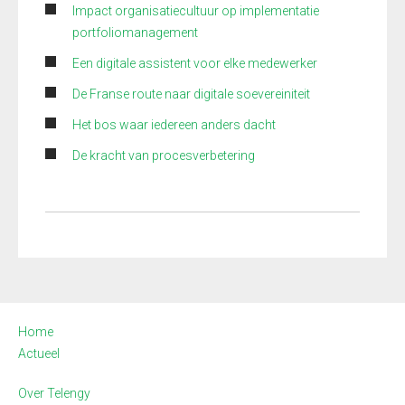
Impact organisatiecultuur op implementatie
portfoliomanagement
Een digitale assistent voor elke medewerker
De Franse route naar digitale soevereiniteit
Het bos waar iedereen anders dacht
De kracht van procesverbetering
Home
Actueel
Over Telengy