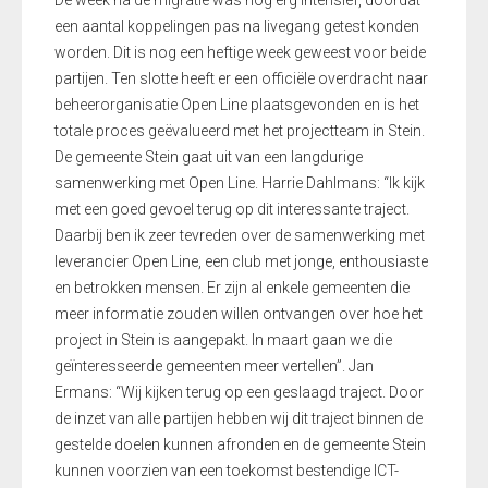
De week na de migratie was nog erg intensief, doordat
een aantal koppelingen pas na livegang getest konden
worden. Dit is nog een heftige week geweest voor beide
partijen. Ten slotte heeft er een officiële overdracht naar
beheerorganisatie Open Line plaatsgevonden en is het
totale proces geëvalueerd met het projectteam in Stein.
De gemeente Stein gaat uit van een langdurige
samenwerking met Open Line. Harrie Dahlmans: “Ik kijk
met een goed gevoel terug op dit interessante traject.
Daarbij ben ik zeer tevreden over de samenwerking met
leverancier Open Line, een club met jonge, enthousiaste
en betrokken mensen. Er zijn al enkele gemeenten die
meer informatie zouden willen ontvangen over hoe het
project in Stein is aangepakt. In maart gaan we die
geïnteresseerde gemeenten meer vertellen”. Jan
Ermans: “Wij kijken terug op een geslaagd traject. Door
de inzet van alle partijen hebben wij dit traject binnen de
gestelde doelen kunnen afronden en de gemeente Stein
kunnen voorzien van een toekomst bestendige ICT-