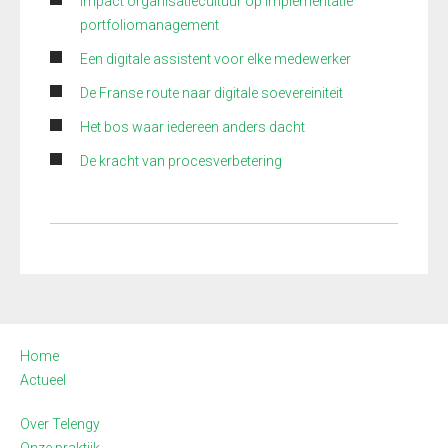
Impact organisatiecultuur op implementatie
portfoliomanagement
Een digitale assistent voor elke medewerker
De Franse route naar digitale soevereiniteit
Het bos waar iedereen anders dacht
De kracht van procesverbetering
Home
Actueel
Over Telengy