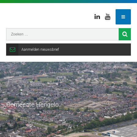
Linkedin
Youtube
Aanmelden nieuwsbrief
Gemeente Hengelo