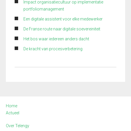
Impact organisatiecultuur op implementatie
portfoliomanagement
Een digitale assistent voor elke medewerker
De Franse route naar digitale soevereiniteit
Het bos waar iedereen anders dacht
De kracht van procesverbetering
Home
Actueel
Over Telengy