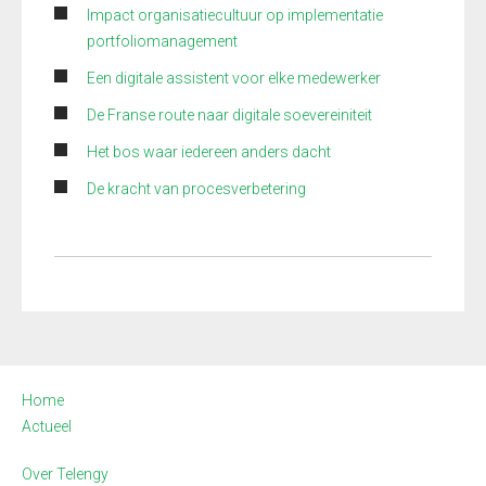
Impact organisatiecultuur op implementatie
portfoliomanagement
Een digitale assistent voor elke medewerker
De Franse route naar digitale soevereiniteit
Het bos waar iedereen anders dacht
De kracht van procesverbetering
Home
Actueel
Over Telengy