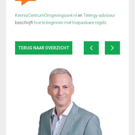
KennisCentrumOmgevingswet.nl
en
Telengy-adviseur
beschrijft
hoe te beginnen met toepasbare regels
.
TERUG NAAR OVERZICHT