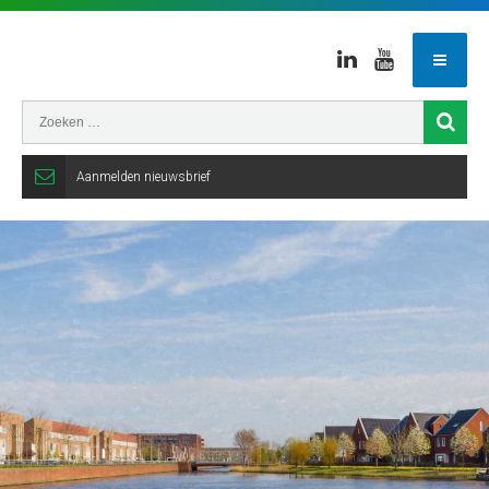
Linkedin
Youtube
Aanmelden nieuwsbrief
Gemeente
Veenendaal