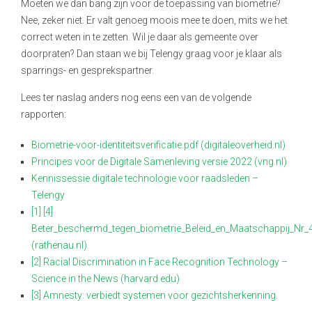
Moeten we dan bang zijn voor de toepassing van biometrie?
Nee, zeker niet. Er valt genoeg moois mee te doen, mits we het
correct weten in te zetten. Wil je daar als gemeente over
doorpraten? Dan staan we bij Telengy graag voor je klaar als
sparrings- en gesprekspartner.
Lees ter naslag anders nog eens een van de volgende
rapporten:
Biometrie-voor-identiteitsverificatie.pdf (digitaleoverheid.nl)
Principes voor de Digitale Samenleving versie 2022 (vng.nl)
Kennissessie digitale technologie voor raadsleden –
Telengy
[1]
[4]
Beter_beschermd_tegen_biometrie_Beleid_en_Maatschappij_Nr_
(rathenau.nl)
[2]
Racial Discrimination in Face Recognition Technology –
Science in the News (harvard.edu)
[3]
Amnesty: verbiedt systemen voor gezichtsherkenning.