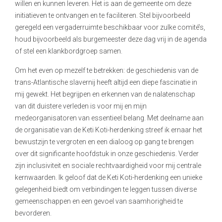
willen en kunnen leveren. Het is aan de gemeente om deze
initiatieven te ontvangen en te faciliteren. Stel bijvoorbeeld
geregeld een vergaderruimte beschikbaar voor zulke comité’s,
houd bijvoorbeeld als burgemeester deze dag vrij in de agenda
of stel een klankbordgroep samen.
Om het even op mezelf te betrekken: de geschiedenis van de
trans-Atlantische slavernij heeft altijd een diepe fascinatie in
mij gewekt. Het begrijpen en erkennen van de nalatenschap
van dit duistere verleden is voor mij en mijn
medeorganisatoren van essentieel belang. Met deelname aan
de organisatie van de Keti Koti-herdenking streef ik ernaar het
bewustzijn te vergroten en een dialoog op gang te brengen
over dit significante hoofdstuk in onze geschiedenis. Verder
zijn inclusiviteit en sociale rechtvaardigheid voor mij centrale
kernwaarden. Ik geloof dat de Keti Koti-herdenking een unieke
gelegenheid biedt om verbindingen te leggen tussen diverse
gemeenschappen en een gevoel van saamhorigheid te
bevorderen.