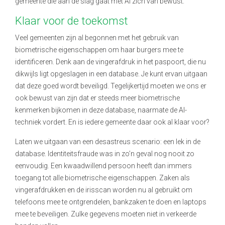
gemeente die aan de slag gaat met AI zich van bewust.
Klaar voor de toekomst
Veel gemeenten zijn al begonnen met het gebruik van
biometrische eigenschappen om haar burgers mee te
identificeren. Denk aan de vingerafdruk in het paspoort, die nu
dikwijls ligt opgeslagen in een database. Je kunt ervan uitgaan
dat deze goed wordt beveiligd. Tegelijkertijd moeten we ons er
ook bewust van zijn dat er steeds meer biometrische
kenmerken bijkomen in deze database, naarmate de AI-
techniek vordert. En is iedere gemeente daar ook al klaar voor?
Laten we uitgaan van een desastreus scenario: een lek in de
database. Identiteitsfraude was in zo’n geval nog nooit zo
eenvoudig. Een kwaadwillend persoon heeft dan immers
toegang tot alle biometrische eigenschappen. Zaken als
vingerafdrukken en de irisscan worden nu al gebruikt om
telefoons mee te ontgrendelen, bankzaken te doen en laptops
mee te beveiligen. Zulke gegevens moeten niet in verkeerde