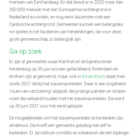
mensen van EenVandaag. En dat terwijl er in 2022 meer dan
350.000 mensen met een Surinaamse achtergrond in
Nederland woonden, en nog eens duizenden met een
Caribische achtergrond. Gemeenten kunnen een belangrijke
rol spelen in het faciliteren van herdenkingen, die voor deze
grote gemeenschap zo belangrijk zijn.
Ga op zoek
Er zijn al gemeenten waar Keti Koti en de bijbehorende
herdenking op 30 juni worden gefaciliteerd. Rotterdam en
Arnhem zijn al genoemd, maar ook in
Amersfoort
staat men
sinds 2021 stil bij het slavernijverleden. Daar is een zogeheten
‘route van verzoening’ uitgezet, die je langs panden en straten
voert die verband houden met het slavernijverleden. Die werd
op 30 juni 2021 voor het eerst gelopen.
De mogelijkheden om het slavernijverleden te herdenken zijn
eindeloos. Die hoeft een gemeente gelukkig niet zelf te
bedenken. Er zijn talloze comité’s en initiatieven die een bijdrage