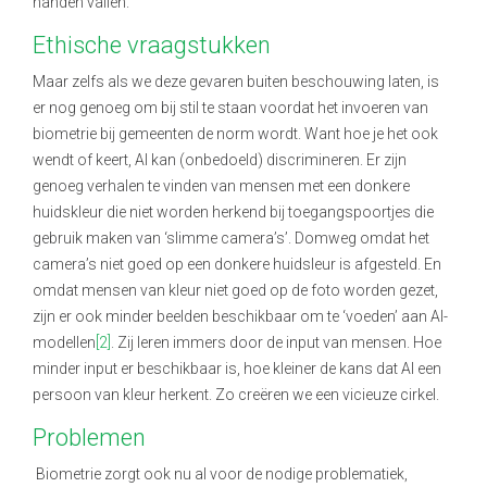
handen vallen.
Ethische vraagstukken
Maar zelfs als we deze gevaren buiten beschouwing laten, is
er nog genoeg om bij stil te staan voordat het invoeren van
biometrie bij gemeenten de norm wordt. Want hoe je het ook
wendt of keert, AI kan (onbedoeld) discrimineren. Er zijn
genoeg verhalen te vinden van mensen met een donkere
huidskleur die niet worden herkend bij toegangspoortjes die
gebruik maken van ‘slimme camera’s’. Domweg omdat het
camera’s niet goed op een donkere huidsleur is afgesteld. En
omdat mensen van kleur niet goed op de foto worden gezet,
zijn er ook minder beelden beschikbaar om te ‘voeden’ aan AI-
modellen
[2]
. Zij leren immers door de input van mensen. Hoe
minder input er beschikbaar is, hoe kleiner de kans dat AI een
persoon van kleur herkent. Zo creëren we een vicieuze cirkel.
Problemen
Biometrie zorgt ook nu al voor de nodige problematiek,