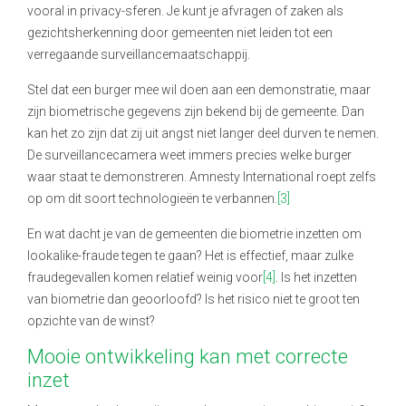
vooral in privacy-sferen. Je kunt je afvragen of zaken als
gezichtsherkenning door gemeenten niet leiden tot een
verregaande surveillancemaatschappij.
Stel dat een burger mee wil doen aan een demonstratie, maar
zijn biometrische gegevens zijn bekend bij de gemeente. Dan
kan het zo zijn dat zij uit angst niet langer deel durven te nemen.
De surveillancecamera weet immers precies welke burger
waar staat te demonstreren. Amnesty International roept zelfs
op om dit soort technologieën te verbannen.
[3]
En wat dacht je van de gemeenten die biometrie inzetten om
lookalike-fraude tegen te gaan? Het is effectief, maar zulke
fraudegevallen komen relatief weinig voor
[4]
. Is het inzetten
van biometrie dan geoorloofd? Is het risico niet te groot ten
opzichte van de winst?
Mooie ontwikkeling kan met correcte
inzet