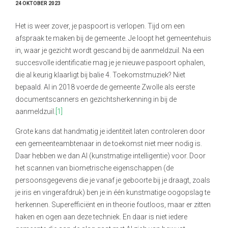
24 OKTOBER 2023
Het is weer zover, je paspoort is verlopen. Tijd om een
afspraak te maken bij de gemeente. Je loopt het gemeentehuis
in, waar je gezicht wordt gescand bij de aanmeldzuil. Na een
succesvolle identificatie mag je je nieuwe paspoort ophalen,
die al keurig klaarligt bij balie 4. Toekomstmuziek? Niet
bepaald. Al in 2018 voerde de gemeente Zwolle als eerste
documentscanners en gezichtsherkenning in bij de
aanmeldzuil.
[1]
Grote kans dat handmatig je identiteit laten controleren door
een gemeenteambtenaar in de toekomst niet meer nodig is.
Daar hebben we dan AI (kunstmatige intelligentie) voor. Door
het scannen van biometrische eigenschappen (de
persoonsgegevens die je vanaf je geboorte bij je draagt, zoals
je iris en vingerafdruk) ben je in één kunstmatige oogopslag te
herkennen. Superefficiënt en in theorie foutloos, maar er zitten
haken en ogen aan deze techniek. En daar is niet iedere