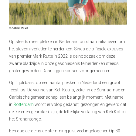
27 JUNI 2023
Op steeds meer plekken in Nederland ontstaan initiatieven om
het slavernijverleden te herdenken. Sinds de officiële excuses
van premier Mark Rutte in 2022 is de noodzaak om deze
zwarte bladzijde in onze geschiedenis te herdenken steeds
groter geworden. Daar liggen kansen voor gemeenten.
Op 1 juli barst op een aantal plekken in Nederland een groot
feest los. De viering van Keti Koti is, zeker in de Surinaamse en
Caribische gemeenschap, een belangrijk moment. Met name
in
Rotterdam
wordt er volop gedanst, gezongen en gevierd dat
de ‘ketenen gebroken’ zijn, de letterlijke vertaling van Keti Koti in
het Sranantongo.
Een dag eerder is de stemming juist veel ingetogener. Op 30