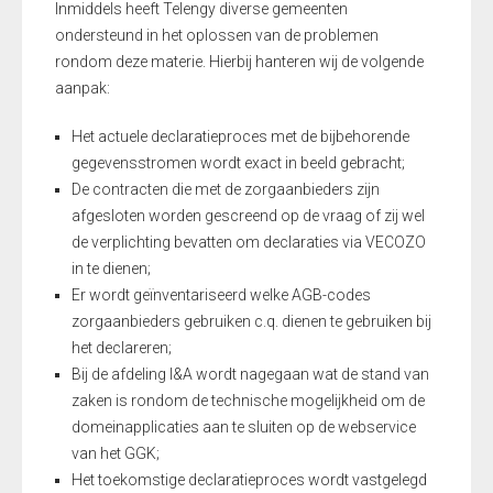
Inmiddels heeft Telengy diverse gemeenten
ondersteund in het oplossen van de problemen
rondom deze materie. Hierbij hanteren wij de volgende
aanpak:
Het actuele declaratieproces met de bijbehorende
gegevensstromen wordt exact in beeld gebracht;
De contracten die met de zorgaanbieders zijn
afgesloten worden gescreend op de vraag of zij wel
de verplichting bevatten om declaraties via VECOZO
in te dienen;
Er wordt geïnventariseerd welke AGB-codes
zorgaanbieders gebruiken c.q. dienen te gebruiken bij
het declareren;
Bij de afdeling I&A wordt nagegaan wat de stand van
zaken is rondom de technische mogelijkheid om de
domeinapplicaties aan te sluiten op de webservice
van het GGK;
Het toekomstige declaratieproces wordt vastgelegd