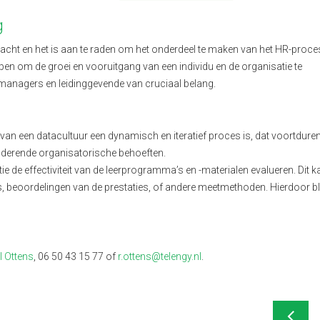
g
acht en het is aan te raden om het onderdeel te maken van het HR-proce
pen om de groei en vooruitgang van een individu en de organisatie te
 managers en leidinggevende van cruciaal belang.
 van een datacultuur een dynamisch en iteratief proces is, dat voortdure
nderende organisatorische behoeften.
tie de effectiviteit van de leerprogramma’s en -materialen evalueren. Dit k
beoordelingen van de prestaties, of andere meetmethoden. Hierdoor blij
l Ottens
, 06 50 43 15 77 of
r.ottens@telengy.nl
.