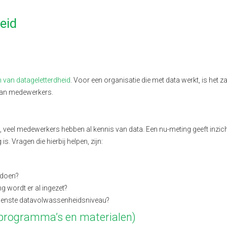
eid
n van datageletterdheid
. Voor een organisatie die met data werkt, is het z
n van medewerkers.
g, veel medewerkers hebben al kennis van data. Een nu-meting geeft inzic
s. Vragen die hierbij helpen, zijn:
 doen?
g wordt er al ingezet?
gewenste datavolwassenheidsniveau?
sprogramma’s en materialen)