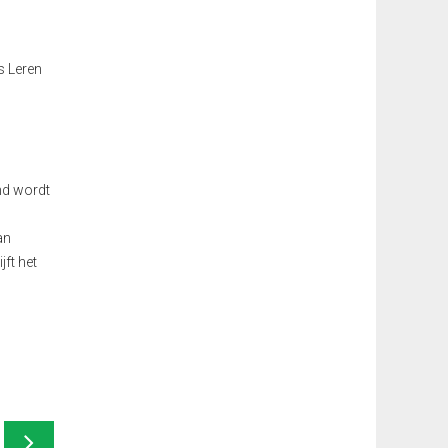
s Leren
nd wordt
an
ft het