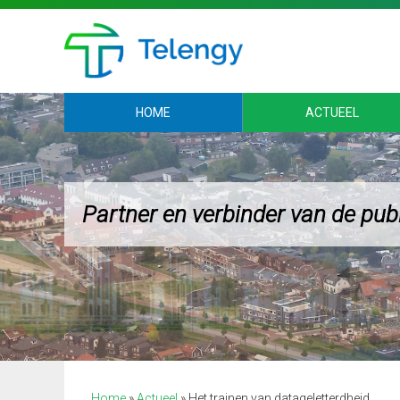
HOME
ACTUEEL
Partner en verbinder van de pub
Gemeente Veenendaal
Home
»
Actueel
»
Het trainen van datageletterdheid