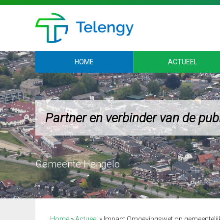
HOME
ACTUEEL
Partner en verbinder van de pub
Gemeente Hengelo
Home
»
Actueel
»
Impact Omgevingswet op gemeentelijk