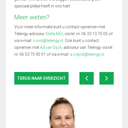
speciaal plekje heeft in ons hart.
Meer weten?
Voor meer informatie kunt u contact opnemen met
Telengy-adviseur
Stella Mol
, via tel. nr. 06 33 13 75 05 of
via e-mail:
s.mol@telengy.nl
. Ook kunt u contact
opnemen met
Ad van Dijck
, adviseur van Telengy, via tel.
nr. 06 53 75 90 01 of via e-mail:
a.v.dijck@telengy.nl
.
TERUG NAAR OVERZICHT