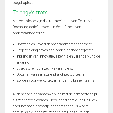
oogst oplevert!
Telengy’s trots
Met veel plezier zijn diverse adviseurs van Telengy in
Doesburg actief geweest in één of meer van
onderstaande rollen:
Opzetten en uitvoeren programmamanagement;
Projectleiding geven aan onderliggende projecten;
Inbrengen van innovatieve kennis en veranderkundige
ervaring;
Strak sturen op inzet IT-leveranciers;
Opzetten van een sturend architectuurteam;
Zorgen voor werkdrukvermindering binnen teams.
Allen hebben de samenwerking met de gemeente altijd
als zeer prettig ervaren. Het wandelingetje van De Bleek
door het mooie straatje naar het Stadhuis wordt
gemist. We kunnen wel zeggen dat Doesburg een