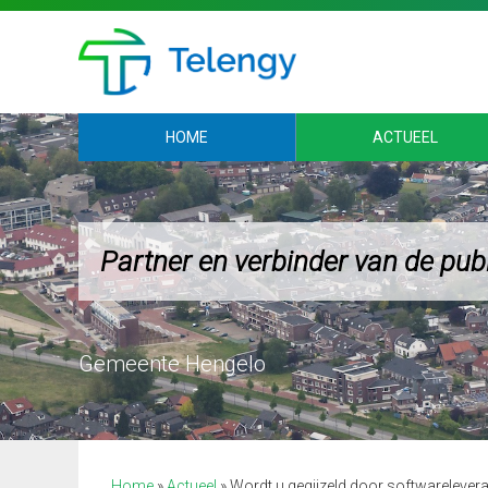
HOME
ACTUEEL
Partner en verbinder van de pub
Gemeente Hengelo
Home
»
Actueel
»
Wordt u gegijzeld door softwarelever