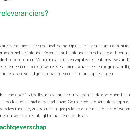
releveranciers?
releveranciers is een actueel thema. Op allerlei niveaus ontstaan initiat
oms op zichzelf staand. Zeker als buitenstaander is het lastig de thema’s
g te doorgronden. Vorige maand gaven wij al een sneak preview van ‘D
rlandse gemeenten door softwareleveranciers, waarmee een poging wordt
iddels is de volledige publicatie gereed en bij ons op te vragen.
iend door 180 softwareleveranciers in verschillende domeinen. Er lijk
t beeld schetst niet de werkelijkheid. Getuige recente berichtgeving in d
wareleveranciers; zij voelen zich ‘gegijzeld’. Is de gemeentelijke software
zo ja, welke oorzaak ligt hieraan ten grondslag?
achtgeverschap