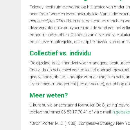
Telengy heeft ruime ervaring op het gebied van onder 
bedrijfssoftware en leveranciersbeleid. Vanuit die exper
gemeentelijke ICT-markt
. In deze whitepaper schetsen w
deze vervolgens te analyseren aan de hand van het vijf
concurrentiekrachten. Op basis van deze analyse sluite
collectieve maatregelen, deels op het niveau van de indi
Collectief vs. individu
‘De gijzeling’ is een handvat voor managers, bestuurder
Enerzijds op het gebied van collectief opdrachtgeversc
gegevensdistributie, landelijke voorzieningen en het stan
leveranciersmanagement (per gemeente), gericht op 
Meer weten?
U kunt nu via onderstaand formulier ‘De Gijzeling’ op
telefoonnummer 06 83 17 70 41 of via e-mail:
h.gooske
*Bron: Porter, M. E. (1980).
Competitive Strategy
. New Yo