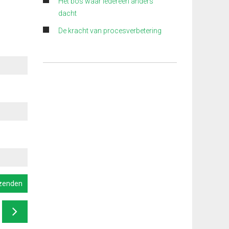
Het bos waar iedereen anders
dacht
De kracht van procesverbetering