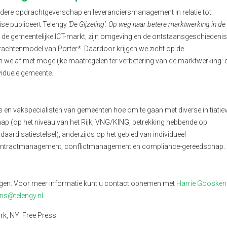
andere opdrachtgeverschap en leveranciersmanagement in relatie tot
tise publiceert Telengy
‘De Gijzeling’: Op weg naar betere marktwerking in de
e de gemeentelijke ICT-markt, zijn omgeving en de ontstaansgeschiedeni
krachtenmodel van Porter*. Daardoor krijgen we zicht op de
n we af met mogelijke maatregelen ter verbetering van de marktwerking: 
viduele gemeente.
s en vakspecialisten van gemeenten hoe om te gaan met diverse initiatie
hap (op het niveau van het Rijk, VNG/KING, betrekking hebbende op
daardisatiestelsel), anderzijds op het gebied van individueel
contractmanagement, conflictmanagement en compliance-gereedschap.
vragen. Voor meer informatie kunt u contact opnemen met
Harrie Goosken
ns@telengy.nl
.
rk, NY: Free Press.