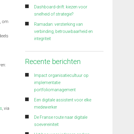
Dashboard-drift: kiezen voor
snelheid of strategie?
s, om
Ramadan: versterking van
verbinding, betrouwbaarheid en
deels
integriteit
Recente berichten
ven:
Impact organisatiecultuur op
implementatie
portfoliomanagement
Een digitale assistent voor elke
medewerker
s
, via
De Franse route naar digitale
soevereiniteit