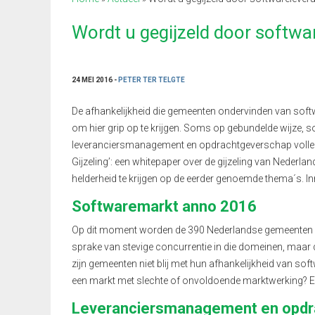
Wordt u gegijzeld door softwa
24 MEI 2016 -
PETER TER TELGTE
De afhankelijkheid die gemeenten ondervinden van softwa
om hier grip op te krijgen. Soms op gebundelde wijze, s
leveranciersmanagement en opdrachtgeverschap volledi
Gijzeling’: een whitepaper over de gijzeling van Nede
helderheid te krijgen op de eerder genoemde thema´s. Inm
Softwaremarkt anno 2016
Op dit moment worden de 390 Nederlandse gemeenten bed
sprake van stevige concurrentie in die domeinen, maar da
zijn gemeenten niet blij met hun afhankelijkheid van soft
een markt met slechte of onvoldoende marktwerking? En 
Leveranciersmanagement en opdr