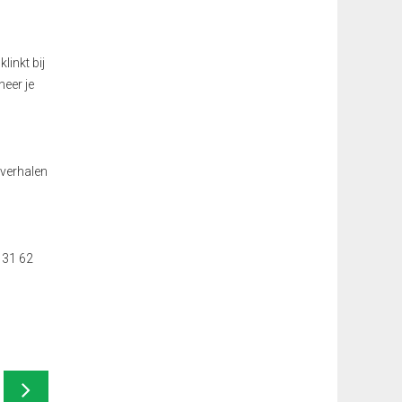
linkt bij
neer je
e verhalen
4 31 62