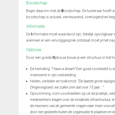
Boodschap
Begin daarom met de
B
oodschap. De luisteraar hoeft zi
boodschap is actueel, vernieuwend, overtuigend en begri
Informatie
De
I
nformatie moet waardevol zijn, feitelijk opvolgbaar
wanneer er een vervolggesprek ontstaat moet je het 
Opbouw
Door een goede
O
pbouw bouw je een structuur in het hoo
De herhaling:
“I have a dream”
Een goed voorbeeld is de
meeneemt in zijn verbeelding.
Heden, verleden en toekomst:
“De laatste grote wijzig
Omgevingswet, we zullen zien dat over 10 jaar… ”
Opsomming: som voorbeelden op uit de praktijk, verb
medewerkers klagen over de instabiele infrastructuur, er 
de inwoners van de gemeente vragen naar meer vooruitstr
door een gedeelte buiten de organisatie te plaatsen en d