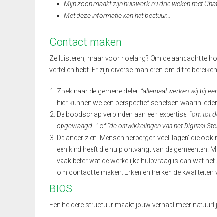
Mijn zoon maakt zijn huiswerk nu drie weken met Chat
Met deze informatie kan het bestuur…
Contact maken
Ze luisteren, maar voor hoelang? Om de aandacht te houde
vertellen hebt. Er zijn diverse manieren om dit te bereiken
Zoek naar de gemene deler:
“allemaal werken wij bij 
hier kunnen we een perspectief schetsen waarin ieder
De boodschap verbinden aan een expertise: “
om tot d
opgevraagd…”
of
“de ontwikkelingen van het Digitaal St
De ander zien. Mensen herbergen veel ‘lagen’ die ook 
een kind heeft die hulp ontvangt van de gemeenten. M
vaak beter wat de werkelijke hulpvraag is dan wat he
om contact te maken. Erken en herken de kwaliteiten
BIOS
Een heldere structuur maakt jouw verhaal meer natuurli