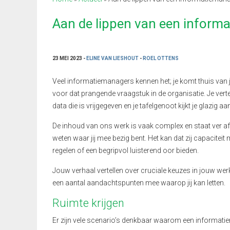
Aan de lippen van een inform
23 MEI 2023 -
ELINE VAN LIESHOUT
-
ROEL OTTENS
Veel informatiemanagers kennen het; je komt thuis van j
voor dat prangende vraagstuk in de organisatie. Je verte
data die is vrijgegeven en je tafelgenoot kijkt je glazig a
De inhoud van ons werk is vaak complex en staat ver af 
weten waar jij mee bezig bent. Het kan dat zij capacitei
regelen of een begripvol luisterend oor bieden.
Jouw verhaal vertellen over cruciale keuzes in jouw werk 
een aantal aandachtspunten mee waarop jij kan letten.
Ruimte krijgen
Er zijn vele scenario’s denkbaar waarom een informatiem