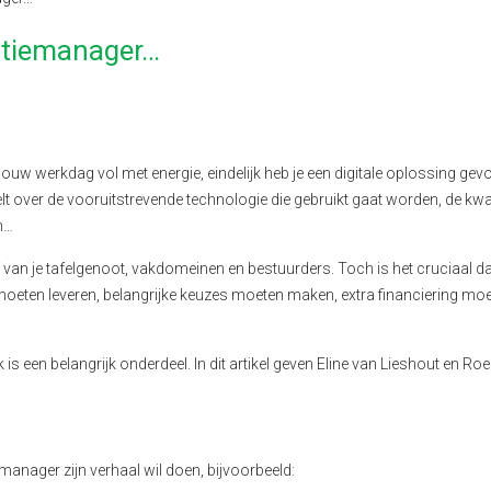
atiemanager…
ouw werkdag vol met energie, eindelijk heb je een digitale oplossing ge
lt over de vooruitstrevende technologie die gebruikt gaat worden, de kwal
an…
van je tafelgenoot, vakdomeinen en bestuurders. Toch is het cruciaal dat
t moeten leveren, belangrijke keuzes moeten maken, extra financiering mo
is een belangrijk onderdeel. In dit artikel geven Eline van Lieshout en Roe
anager zijn verhaal wil doen, bijvoorbeeld: