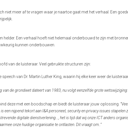
ch niet meer af te vragen waar je naartoe gaat met het verhaal. Een goed
jpelijk.
 en helder. Een verhaal hoeft niet helemaal onderbouwd te zijn met bronn
nauwkeurig kunnen onderbouwen.
fd van de luisteraar. Veel gebruikte structuren zijn:
 speech van Dr. Martin Luther King, waarin hij elke keer weer de luisteraa
ing van de grondwet dateert van 1983, nu volgt eenzelfde grote wetswijziging
ind deze met een boodschap en biedt de luisteraar jouw oplossing.
“Vee
is een nijpend tekort aan I&A personeel, security en privacy issues stapelen z
evende digitale dienstverlening…, het is tijd dat wij onze ICT anders organi
aarmee onze huidige organisatie te ontlasten. Dit vraagt om..”