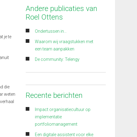
Andere publicaties van
Roel Ottens
Ondertussen in…
t je te
Waarom wij vraagstukken met
een team aanpakken
Vanuit
De community: Telengy
d die
Recente berichten
ar weten
 verhaal
Impact organisatiecultuur op
implementatie
portfoliomanagement
Een digitale assistent voor elke