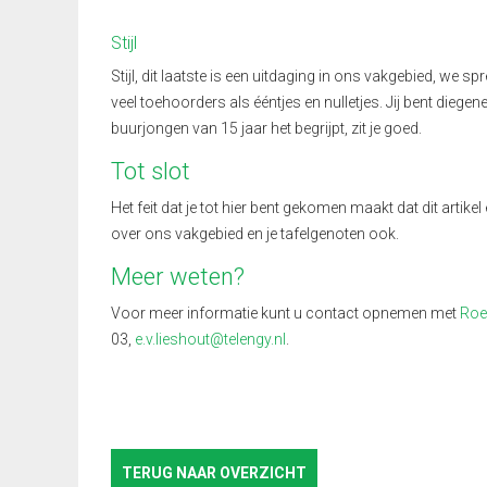
Stijl
Stijl, dit laatste is een uitdaging in ons vakgebied, we spr
veel toehoorders als ééntjes en nulletjes. Jij bent diegen
buurjongen van 15 jaar het begrijpt, zit je goed.
Tot slot
Het feit dat je tot hier bent gekomen maakt dat dit artikel 
over ons vakgebied en je tafelgenoten ook.
Meer weten?
Voor meer informatie kunt u contact opnemen met
Roe
03,
e.v.lieshout@telengy.nl
.
TERUG NAAR OVERZICHT