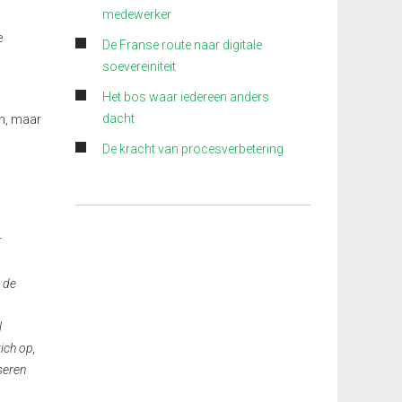
medewerker
e
De Franse route naar digitale
soevereiniteit
Het bos waar iedereen anders
dacht
en, maar
De kracht van procesverbetering
r
: de
l
ich op,
seren