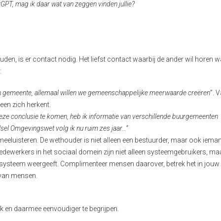
GPT, mag ik daar wat van zeggen vinden jullie?
n, is er contact nodig. Het liefst contact waarbij de ander wil horen wa
:
een gemeente, allemaal willen we gemeenschappelijke meerwaarde creëren
”. 
een zich herkent.
eze conclusie te komen, heb ik informatie van verschillende buurgemeenten
elsel Omgevingswet volg ik nu ruim zes jaar…”
meeluisteren. De wethouder is niet alleen een bestuurder, maar ook ieman
edewerkers in het sociaal domein zijn niet alleen systeemgebruikers, ma
t systeem weergeeft. Complimenteer mensen daarover, betrek het in jouw
 van mensen.
jk en daarmee eenvoudiger te begrijpen.