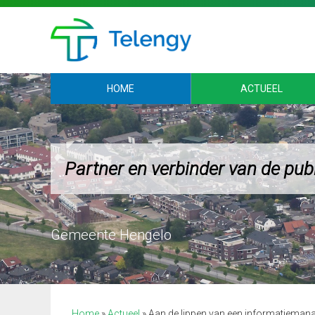
HOME
ACTUEEL
Partner en verbinder van de pub
Home
»
Actueel
»
Aan de lippen van een informatieman