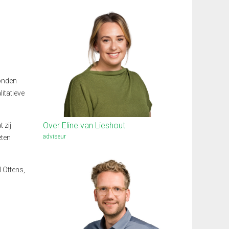
vonden
itatieve
Over Eline van Lieshout
 zij
adviseur
eten
l Ottens,