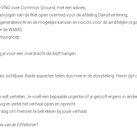
e VNG over Common Ground, met een advies;
olgen van de Wet open overheid voor de afdeling Dienstverlening;
eneratieve AI en de mogelijke kansen en risico’s voor de ambtelijke orga
ver de WAMS;
stuurgroep.
e voor een overdracht die blijft hangen.
s zichtbaar. Beide aspecten tellen dus mee in de storytelling. Hierin zijn 
 je wilt vertellen. Je voelt een bepaalde urgentie of je gelooft ergens in ande
evig en vertel het verhaal open en oprecht.
raag om mensen te betrekken bij jouw verhaal:
w van de Eiffeltoren?