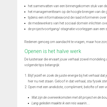
het samenvatten van een binnengekomen stuk van d
het managementteam op de hoogte brengen van de gev
tijdens een informatieavond de raad informeren over g
de medewerkers van het sociaal domein inlichten o
de projectvoortgang/-stagnatie voorleggen aan een 
Redenen genoeg om aandacht te vragen, maar hoe zorg j
Openen is het halve werk
De luisteraar die ervaart jouw verhaal zowel mondeling al
volgende tips belangrijk:
Blijf jezelf en zoek de juiste energie bij het verhaal dat
hier nu niet staan. Geloof in dat verhaal, sta fysiek st
Open met een anekdote, compliment, belofte of een v
Wat zijn de overeenkomsten met dit project en de bou
Lang geleden maakte ik een reis waarin…..