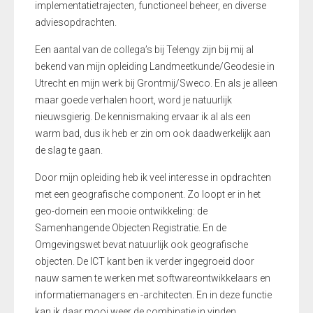
implementatietrajecten, functioneel beheer, en diverse
adviesopdrachten.
Een aantal van de collega’s bij Telengy zijn bij mij al
bekend van mijn opleiding Landmeetkunde/Geodesie in
Utrecht en mijn werk bij Grontmij/Sweco. En als je alleen
maar goede verhalen hoort, word je natuurlijk
nieuwsgierig. De kennismaking ervaar ik al als een
warm bad, dus ik heb er zin om ook daadwerkelijk aan
de slag te gaan.
Door mijn opleiding heb ik veel interesse in opdrachten
met een geografische component. Zo loopt er in het
geo-domein een mooie ontwikkeling: de
Samenhangende Objecten Registratie. En de
Omgevingswet bevat natuurlijk ook geografische
objecten. De ICT kant ben ik verder ingegroeid door
nauw samen te werken met softwareontwikkelaars en
informatiemanagers en -architecten. En in deze functie
kan ik daar mooi weer de combinatie in vinden.