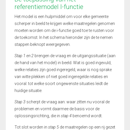
referentiemodel I-functie
Het model is een hulpmiddel om voor elke gemeente
scherper in beeld te krijgen welke maatregelen genomen
moeten worden om de i-functie goed toe te rusten voor
de toekomst. In het schema hieronder zijn de te nemen
stappen beknopt weergegeven.
Stap 1 en 2
brengen de vraag en de uitgangssituatie (aan
de hand van het model) in beeld. Wat is goed ingevuld,
welke relaties zijn goed ingeregeld, waar is nog sprake
van witte plekken of niet goed ingeregelde relaties en
vooral: tot welke soort ongewenste situaties leidt de
huidige situatie.
Stap 3
scherpt de vraag aan: waar zitten nu vooral de
problemen en vormt daarmee de basis voor de
oplossingsrichting, die in
stap 4
benoemd wordt.
Tot slot worden in
stap 5
de maatregelen op een rij gezet