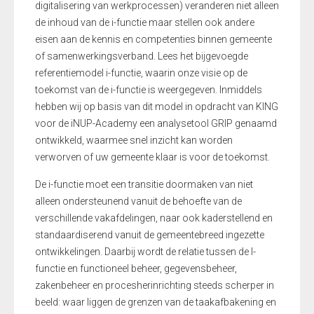
digitalisering van werkprocessen) veranderen niet alleen
de inhoud van de i-functie maar stellen ook andere
eisen aan de kennis en competenties binnen gemeente
of samenwerkingsverband. Lees het bijgevoegde
referentiemodel i-functie, waarin onze visie op de
toekomst van de i-functie is weergegeven. Inmiddels
hebben wij op basis van dit model in opdracht van KING
voor de iNUP-Academy een analysetool GRIP genaamd
ontwikkeld, waarmee snel inzicht kan worden
verworven of uw gemeente klaar is voor de toekomst.
De i-functie moet een transitie doormaken van niet
alleen ondersteunend vanuit de behoefte van de
verschillende vakafdelingen, naar ook kaderstellend en
standaardiserend vanuit de gemeentebreed ingezette
ontwikkelingen. Daarbij wordt de relatie tussen de I-
functie en functioneel beheer, gegevensbeheer,
zakenbeheer en procesherinrichting steeds scherper in
beeld: waar liggen de grenzen van de taakafbakening en