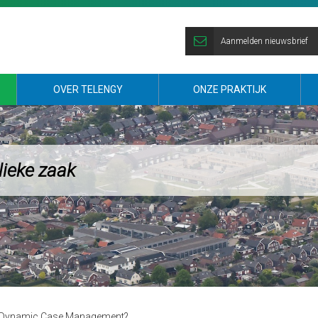
Aanmelden nieuwsbrief
OVER TELENGY
ONZE PRAKTIJK
lieke zaak
an Dynamic Case Management?