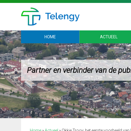
HOME
ACTUEEL
Partner en verbinder van de pub
Home
»
Actueel
»
Okkie Trooy, het eerste voorbeeld v