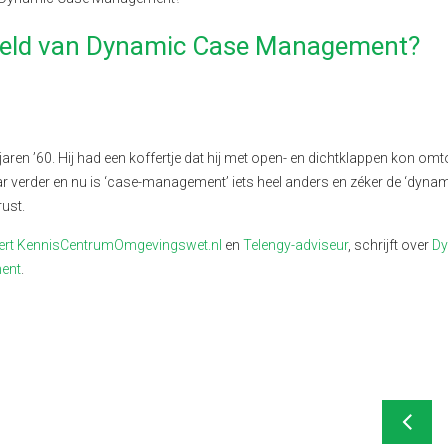
beeld van Dynamic Case Management?
 jaren ’60. Hij had een koffertje dat hij met open- en dichtklappen kon om
aar verder en nu is ‘case-management’ iets heel anders en zéker de ‘dynam
rust.
ert KennisCentrumOmgevingswet.nl
en
Telengy-adviseur
, schrijft over
Dy
ent
.