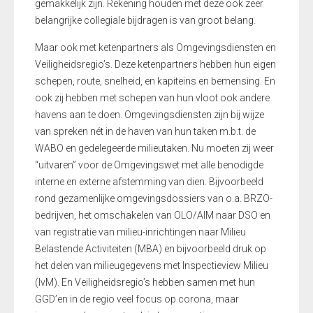
gemakkelijk zijn. Rekening houden met deze ook zeer
belangrijke collegiale bijdragen is van groot belang.
Maar ook met ketenpartners als Omgevingsdiensten en
Veiligheidsregio’s. Deze ketenpartners hebben hun eigen
schepen, route, snelheid, en kapiteins en bemensing. En
ook zij hebben met schepen van hun vloot ook andere
havens aan te doen. Omgevingsdiensten zijn bij wijze
van spreken nét in de haven van hun taken m.b.t. de
WABO en gedelegeerde milieutaken. Nu moeten zij weer
“uitvaren” voor de Omgevingswet met alle benodigde
interne en externe afstemming van dien. Bijvoorbeeld
rond gezamenlijke omgevingsdossiers van o.a. BRZO-
bedrijven, het omschakelen van OLO/AIM naar DSO en
van registratie van milieu-inrichtingen naar Milieu
Belastende Activiteiten (MBA) en bijvoorbeeld druk op
het delen van milieugegevens met Inspectieview Milieu
(IvM). En Veiligheidsregio’s hebben samen met hun
GGD’en in de regio veel focus op corona, maar