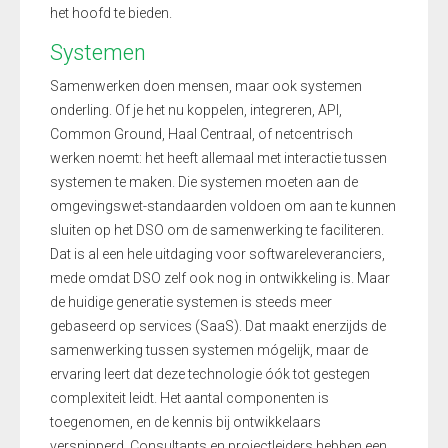
het hoofd te bieden.
Systemen
Samenwerken doen mensen, maar ook systemen
onderling. Of je het nu koppelen, integreren, API,
Common Ground, Haal Centraal, of netcentrisch
werken noemt: het heeft allemaal met interactie tussen
systemen te maken. Die systemen moeten aan de
omgevingswet-standaarden voldoen om aan te kunnen
sluiten op het DSO om de samenwerking te faciliteren.
Dat is al een hele uitdaging voor softwareleveranciers,
mede omdat DSO zelf ook nog in ontwikkeling is. Maar
de huidige generatie systemen is steeds meer
gebaseerd op services (SaaS). Dat maakt enerzijds de
samenwerking tussen systemen mógelijk, maar de
ervaring leert dat deze technologie óók tot gestegen
complexiteit leidt. Het aantal componenten is
toegenomen, en de kennis bij ontwikkelaars
versnipperd. Consultants en projectleiders hebben een