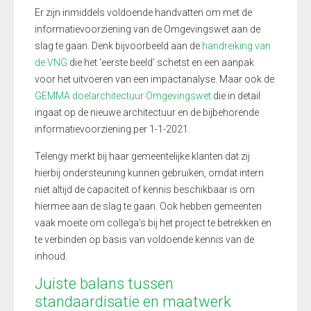
Er zijn inmiddels voldoende handvatten om
met de
informatievoorziening van de Omgevingswet
aan de
slag te gaan. Denk
bijvoorbeeld
aan de
handreiking van
de VNG
die
het ‘eerste beeld’ schetst
en een aanpak
voor het uitvoeren van een impactanalyse. M
aar ook de
GEMMA doelarchitectuur Omgevingswet
die
in detail
ingaat op de nieuwe architectuur en de bijbehorende
informatievoorziening per 1-1-2021.
Telengy merkt bij haar gemeentelijke klanten dat zij
hierbij ondersteuning kunnen gebruiken
, o
mdat intern
niet altijd de capaciteit of kennis beschikbaar is
om
hiermee aan de slag te gaan
.
Ook hebben
gemeenten
vaak
moeite om
collega’s bij het project te
betrekken en
te
verbinden
op
basis van voldoende
kennis van de
inhoud
.
Juiste balans tussen
standaardisatie en maatwerk