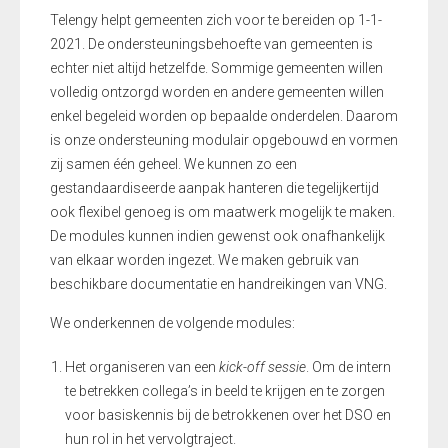
Telengy helpt gemeenten zich voor te bereiden op 1-1-
2021.
De
ondersteuningsbehoefte van gemeenten is
echter niet altijd hetzelfde. Sommige gemeenten willen
volledig ontzorgd worden en andere gemeenten willen
enkel begeleid worden op
bepaalde
onderdelen. Daarom
is onze ondersteuning modulair opgebouwd en vormen
zij samen één geheel. We kunnen zo een
gestandaardiseerde aanpak hanteren die tegelijkertijd
ook flexibel genoeg is om maatwerk mogelijk te maken.
De modules kunnen indien gewenst ook onafhankelijk
van elkaar worden ingezet. We maken gebruik van
beschikbare documentatie en handreikingen van VNG.
We onderkennen
de volgende modules
:
Het organiseren van een
kick-off sessie
. O
m de int
ern
te betrekken collega
’
s
in beeld te krijgen en
te zorgen
voor basiskennis
bij de betrokkenen
over het DSO en
hun rol in het vervolgtraject
.