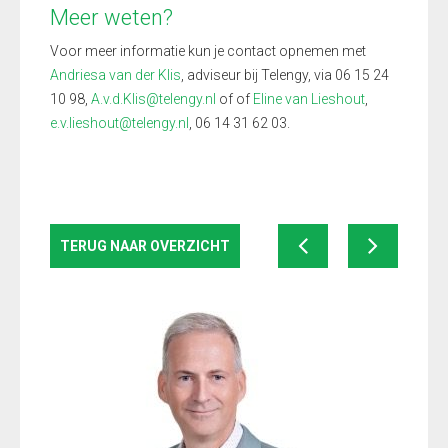
Meer weten?
Voor meer informatie kun je contact opnemen met
Andriesa van der Klis
, adviseur bij Telengy, via 06 15 24
10 98,
A.v.d.Klis@telengy.nl
of
of
Eline van Lieshout
,
e.v.lieshout@telengy.nl
, 06 14 31 62 03.
TERUG NAAR OVERZICHT