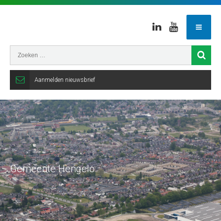
Linkedin
Youtube
Aanmelden nieuwsbrief
Gemeente Hengelo