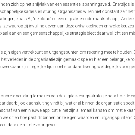
nden zich op het snijvlak van een essentieel spanningsveld. Enerzijds is e
happelijke kaders en sturing. Organisaties willen niet constant zelf het 
lingen, zoals AI, ‘de cloud’ en een digitaliserende maatschappij. Anderz
e wijze waarop zij invulling geven aan deze ontwikkelingen en welke keuzes
xaal aan en een gemeenschappelijke strategie biedt daar wellicht een 
nisatie zijn eigen vertrekpunt en uitgangspunten om rekening mee te houde
het verleden in de organisatie zijn gemaakt spelen hier een belangrijke rol
werkbaar zijn. Tegelijkertijd moet standaardisering wel degelijk voor g
oncrete vertaling te maken van de digitaliseringsstrategie naar hoe de e
r daarbij ook aansluiting vindt bij wat er al binnen de organisatie speelt
schaf van een nieuwe applicatie: het zijn allemaal kansen om met elkaar
en we dit en hoe past dit binnen onze eigen waarden en uitgangspunten? D
gieën daar de ruimte voor geven.