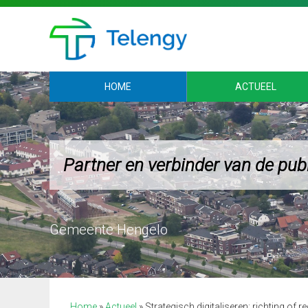
HOME
ACTUEEL
Partner en verbinder van de pub
Gemeente Hengelo
Home
»
Actueel
»
Strategisch digitaliseren: richting of r