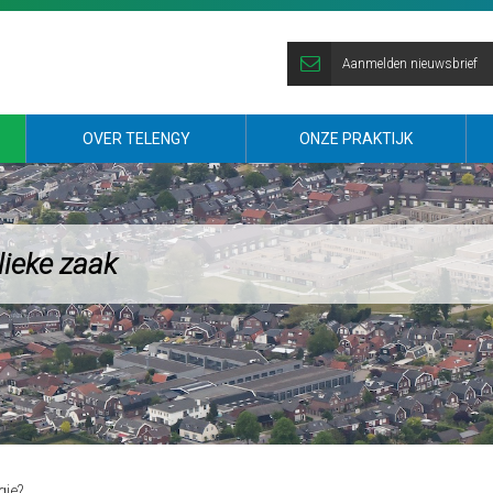
Aanmelden nieuwsbrief
OVER TELENGY
ONZE PRAKTIJK
lieke zaak
egie?