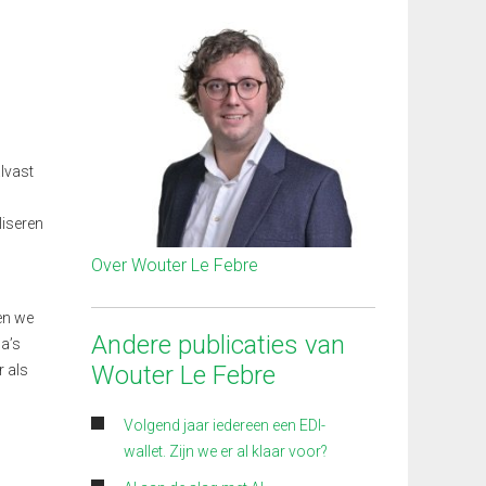
alvast
liseren
Over Wouter Le Febre
ien we
Andere publicaties van
a’s
Wouter Le Febre
r als
Volgend jaar iedereen een EDI-
wallet. Zijn we er al klaar voor?