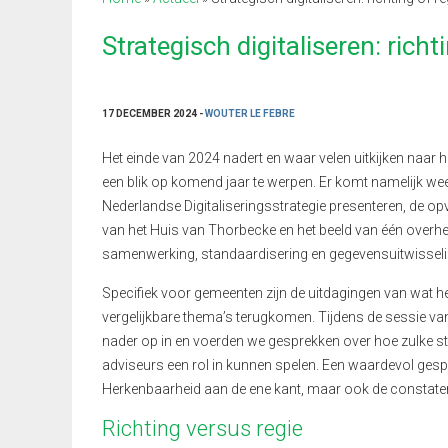
Strategisch digitaliseren: richt
17 DECEMBER 2024 -
WOUTER LE FEBRE
Het einde van 2024 nadert en waar velen uitkijken naar h
een blik op komend jaar te werpen. Er komt namelijk wee
Nederlandse Digitaliseringsstrategie presenteren, de opv
van het Huis van Thorbecke en het beeld van één overhei
samenwerking, standaardisering en gegevensuitwisseli
Specifiek voor gemeenten zijn de uitdagingen van wat hee
vergelijkbare thema’s terugkomen. Tijdens de sessie va
nader op in en voerden we gesprekken over hoe zulke str
adviseurs een rol in kunnen spelen. Een waardevol ges
Herkenbaarheid aan de ene kant, maar ook de constatering
Richting versus regie