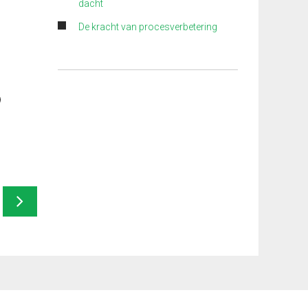
dacht
De kracht van procesverbetering
9