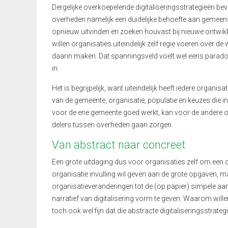
Dergelijke overkoepelende digitaliseringsstrategieën bevi
overheden namelijk een duidelijke behoefte aan gemeensc
opnieuw uitvinden en zoeken houvast bij nieuwe ontwikke
willen organisaties uiteindelijk zelf regie voeren over d
daarin maken. Dat spanningsveld voelt wel eens parado
in.
Het is begrijpelijk, want uiteindelijk heeft iedere orga
van de gemeente, organisatie, populatie en keuzes die in 
voor de ene gemeente goed werkt, kan voor de andere on
delers tussen overheden gaan zorgen.
Van abstract naar concreet
Een grote uitdaging dus voor organisaties zelf om een c
organisatie invulling wil geven aan de grote opgaven, maa
organisatieveranderingen tot de (op papier) simpele aan
narratief van digitalisering vorm te geven. Waarom will
toch ook wel fijn dat die abstracte digitaliseringsstrate