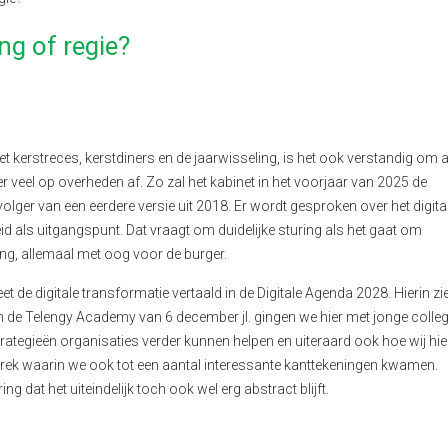
ing of regie?
et kerstreces, kerstdiners en de jaarwisseling, is het ook verstandig om 
r veel op overheden af. Zo zal het kabinet in het voorjaar van 2025 de
olger van een eerdere versie uit 2018. Er wordt gesproken over het digita
d als uitgangspunt. Dat vraagt om duidelijke sturing als het gaat om
ng, allemaal met oog voor de burger.
t de digitale transformatie vertaald in de Digitale Agenda 2028. Hierin z
n de Telengy Academy van 6 december jl. gingen we hier met jonge colleg
ategieën organisaties verder kunnen helpen en uiteraard ook hoe wij hie
prek waarin we ook tot een aantal interessante kanttekeningen kwamen.
 dat het uiteindelijk toch ook wel erg abstract blijft.