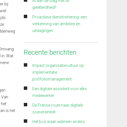
Al aan de slag met AI-
r bij
geletterdheid?
wiel
Proactieve dienstverlening: een
ijds
verkenning van ambities en
 ze
uitdagingen
middenweg
n. Omvang
Recente berichten
 in. Wat
emene
Impact organisatiecultuur op
implementatie
portfoliomanagement
Een digitale assistent voor elke
igen
medewerker
. Van
 het
De Franse route naar digitale
an is het
soevereiniteit
Het bos waar iedereen anders