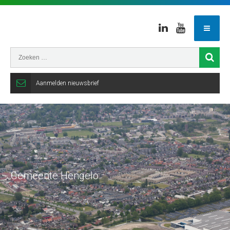
Linkedin
Youtube
Aanmelden nieuwsbrief
Gemeente Hengelo