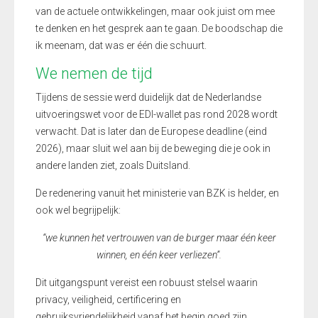
van de actuele ontwikkelingen, maar ook juist om mee
te denken en het gesprek aan te gaan. De boodschap die
ik meenam, dat was er één die schuurt.
We nemen de tijd
Tijdens de sessie werd duidelijk dat de Nederlandse
uitvoeringswet voor de EDI-wallet pas rond 2028 wordt
verwacht. Dat is later dan de Europese deadline (eind
2026), maar sluit wel aan bij de beweging die je ook in
andere landen ziet, zoals Duitsland.
De redenering vanuit het ministerie van BZK is helder, en
ook wel begrijpelijk:
“we kunnen het vertrouwen van de burger maar één keer
winnen, en één keer verliezen”.
Dit uitgangspunt vereist een robuust stelsel waarin
privacy, veiligheid, certificering en
gebruiksvriendelijkheid vanaf het begin goed zijn