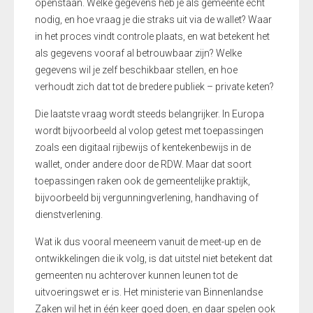
openstaan. Welke gegevens heb je als gemeente echt
nodig, en hoe vraag je die straks uit via de wallet? Waar
in het proces vindt controle plaats, en wat betekent het
als gegevens vooraf al betrouwbaar zijn? Welke
gegevens wil je zelf beschikbaar stellen, en hoe
verhoudt zich dat tot de bredere publiek – private keten?
Die laatste vraag wordt steeds belangrijker. In Europa
wordt bijvoorbeeld al volop getest met toepassingen
zoals een digitaal rijbewijs of kentekenbewijs in de
wallet, onder andere door de RDW. Maar dat soort
toepassingen raken ook de gemeentelijke praktijk,
bijvoorbeeld bij vergunningverlening, handhaving of
dienstverlening.
Wat ik dus vooral meeneem vanuit de meet-up en de
ontwikkelingen die ik volg, is dat uitstel niet betekent dat
gemeenten nu achterover kunnen leunen tot de
uitvoeringswet er is. Het ministerie van Binnenlandse
Zaken wil het in één keer goed doen, en daar spelen ook