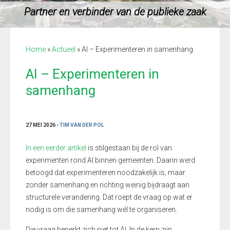
Partner en verbinder van de publieke zaak
Home
»
Actueel
»
AI – Experimenteren in samenhang
AI – Experimenteren in
samenhang
27 MEI 2026 -
TIM VAN DER POL
In een eerder artikel
is stilgestaan bij de rol van
experimenten rond AI binnen gemeenten. Daarin werd
betoogd dat experimenteren noodzakelijk is, maar
zonder samenhang en richting weinig bijdraagt aan
structurele verandering. Dat roept de vraag op wat er
nodig is om die samenhang wél te organiseren.
Die vraag beperkt zich niet tot AI. In de kern zijn