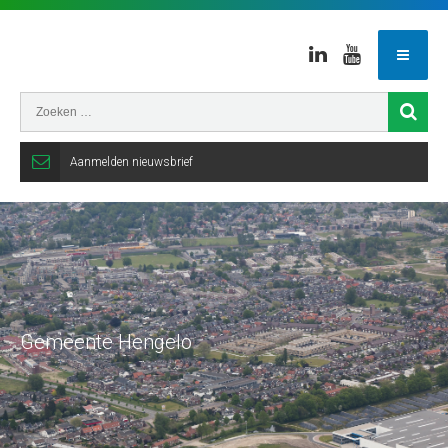
Linkedin
Youtube
Aanmelden nieuwsbrief
Gemeente Hengelo