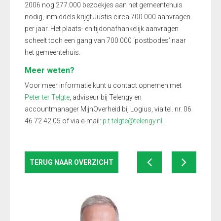
2006 nog 277.000 bezoekjes aan het gemeentehuis
nodig, inmiddels krijgt Justis circa 700.000 aanvragen
per jaar. Het plaats- en tijdonafhankelijk aanvragen
scheelt toch een gang van 700.000 ‘postbodes’ naar
het gemeentehuis.
Meer weten?
Voor meer informatie kunt u contact opnemen met
Peter ter Telgte
, adviseur bij Telengy en
accountmanager MijnOverheid bij Logius, via tel. nr. 06
46 72 42 05 of via e-mail:
p.t.telgte@telengy.nl
.
TERUG NAAR OVERZICHT