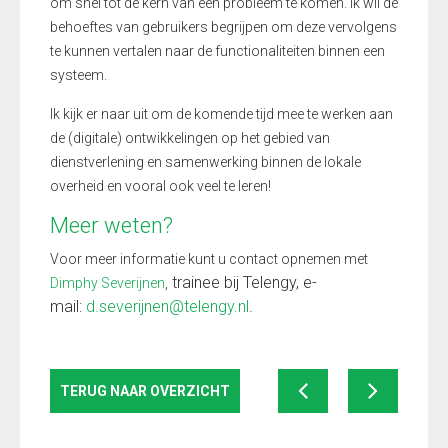
om snel tot de kern van een probleem te komen. Ik wil de
behoeftes van gebruikers begrijpen om deze vervolgens
te kunnen vertalen naar de functionaliteiten binnen een
systeem.
Ik kijk er naar uit om de komende tijd mee te werken aan
de (digitale) ontwikkelingen op het gebied van
dienstverlening en samenwerking binnen de lokale
overheid en vooral ook veel te leren!
Meer weten?
Voor meer informatie kunt u contact opnemen met
trainee bij Telengy,
e-
Dimphy Severijnen
,
mail:
d.severijnen@telengy.nl
.
TERUG NAAR OVERZICHT