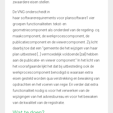
zwaardere eisen stellen
.
De VNG onderscheidt in
haar
softwarerequirements
voor plansoftware
1
vier
groepen functionaliteiten: tekst- en
geometriecomponent als onderdeel van de regeling- cq.
maakcomponent, de werkprocescomponent, de
publicatiecomponent en de viewercomponent. Zij licht
daarbij toe dat een “
gemeente die het wijzigen van haar
plan uitbesteed
[…]
vermoedelijk voldoende
[zal]
hebben
aan de publicatie- en viewer component
.” In het licht van
het voorafgaande lijkt het dat bij uitbesteding ook de
werkprocescomponent benodigd is waaraan extra
eisen gesteld worden qua verstrekking en bewaking van
opdrachten
en het voeren van regie
. En verder dat extra
functionaliteit nodig is voor het verwerken van de
wijzigingen van het adviesbureau en voor het bewaken
van de kwaliteit van de registratie.
Wat te doen?