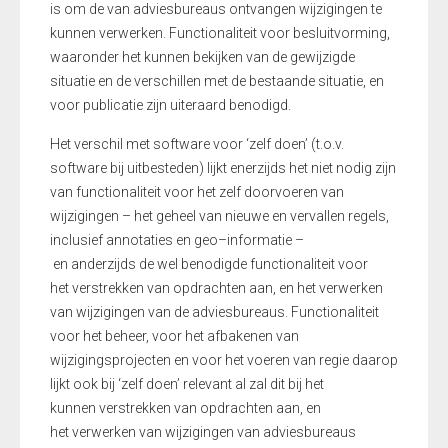
is om de van
adviesbureaus
ontvangen wijzigingen te
kunnen verwerken. Functionaliteit voor besluitvorming,
waaronder het kunnen bekijken van de gewijzigde
situatie en de verschillen met de bestaande situatie, en
voor publicatie zijn uiteraard benodigd.
Het verschil met software voor ‘zelf doen’
(t.o.v.
software bij uitbesteden)
lijkt
enerzijds
het niet nodig zijn
van functionaliteit voor het zelf doorvoeren van
wijzigingen
– het geheel van nieuwe en vervallen regels,
inclusief annotaties en
geo
–
informatie –
en
anderzijds
de
wel benodigde functionaliteit voor
het
verstrekken van opdrachten aan, en het
verwerken
van wijzigingen van de
adviesbureaus
. Functionaliteit
voor het beheer, voor het afbakenen van
wijzigingsprojecten en
voor
het voeren van regie daarop
lijkt ook bij ‘zelf doen’ relevant
al zal dit bij het
kunnen
verstrekken van opdrachten aan, en
het
verwerken van wijzigingen van adviesbureaus