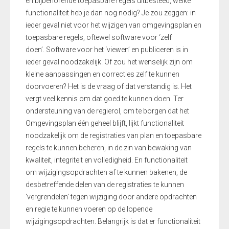
en bijbehorende toepasbare regels uitbesteed,
welke
functionaliteit heb je dan nog nodig? Je zou zeggen: in
ieder geval niet voor het wijzigen van omgevingsplan en
toepasbare regels
, oftewel software voor ‘zelf
doen’
.
Software voor het ‘
viewen
’ en publiceren
is in
ieder geval noodzakelijk
.
Of zou het wenselijk zijn om
kleine aanpassingen en correcties zelf te kunnen
doorvoeren?
Het is de vraag of dat verstandig is. Het
vergt veel kennis om dat goed te kunnen doen.
Ter
ondersteuning van de
regierol, om
te borgen dat
het
Omgevingsplan één geheel
blijft
, l
ijkt functionaliteit
noodzakelijk om de registraties van plan en
toepasbare
regels te kunnen beheren, in de zin van bewaking van
kwaliteit, integriteit en volledigheid. En functionaliteit
om
wijzigingsopdrachten af te kunnen baken
en,
de
desbetreffende delen van de registraties te kunnen
‘vergrendelen’ tegen wijziging door andere opdrachten
en regie te kunnen voeren op de lopende
wijzigingsopdrachten. Belangrijk is dat er functionaliteit