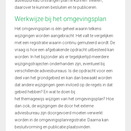
adviesbureau ontvangen
plan te kunnen ‘
viewen
’
,
daarover te kunnen besluiten
en
te
publiceren.
Werkwijze bij het omgevingsplan
Het omgevingsplan is één geheel waarin telkens
wijzigingen worden aangebracht. Het valt te vergelijken
met een registratie waarin continu gemuteerd wordt. De
vraag is hoe een afgebakende opdracht uitbesteed kan
worden. In het bijzonder als er tegelijkertijd meerdere
wijzigingstrajecten onderhanden zijn
, eventueel bij
verschillende
adviesbureaus
. Is die opdracht voor een
deel van het grondgebied en kan dan bewaakt worden
dat andere wijzigingen geen invloed op de regels in dat
gebied hebben? En wat te d
oe
n bij
het
themagewijs
wijzigen van het omgevingsplan? Hoe
dan ook, de wijzigingen die door het externe
adviesbureau zijn doorgevoerd moeten verwerkt
worden in de omgevingsplanregistratie. Daarna kan
besluitvorming en publicatie plaatsvinden.