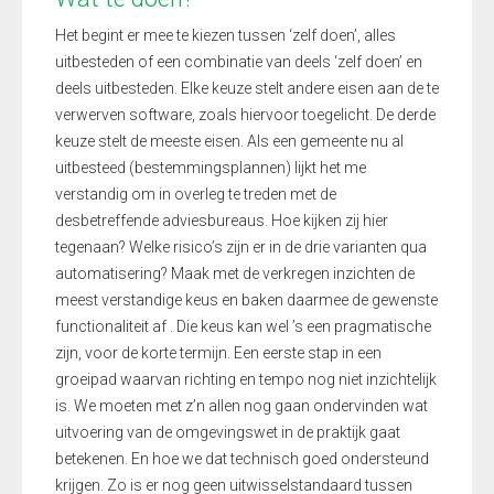
Het begint er mee te kiezen tussen ‘zelf doen’, alles
uitbesteden of een combinatie van deels ‘zelf doen’ en
deels uitbesteden. Elke keuze stelt andere eisen aan de te
verwerven software, zoals hiervoor toegelicht. De derde
keuze stelt de meeste eisen. Als een gemeente nu al
uitbesteed (bestemmingsplannen) lijkt het me
verstandig om in overleg te treden met de
desbetreffende
adviesbureaus
. Hoe kijken zij hier
tegenaan? Welke risico’s zijn er in de drie varianten qua
automatisering? Maak met de verkregen inzichten de
meest verstandige keus en
ba
k
en daarmee de gewenste
functionaliteit af
. Die keus kan wel ’s een pragmatische
zijn, voor de korte termijn. Een eerste stap in een
groeipad waarvan richting en tempo nog niet inzichtelijk
is. We moeten met z’n allen nog gaan ondervinden wat
uitvoering van de omgevingswet in de praktijk gaat
betekenen.
En hoe we dat technisch goed ondersteund
krijgen. Zo is er nog geen uitwisselstandaard tussen