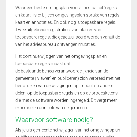
Waar een bestemmingsplan vooral bestaat uit ‘regels
en kaart’, is er bij een omgevingsplan sprake van regels,
kaart en annotaties. En ook nog ’s toepasbare regels.
Twee uitgebreide registraties, van plan en van
toepasbare regels, die
geactualiseerd
worden vanuit de
van het adviesbureau ontvangen mutaties.
Het continue wijzigen van
het omgevingsplan
en
toepasbare regels
maakt dat
de
bestaan
de
beheerverantwoordelijkheid van de
gemeente (‘
viewen
’ en publiceren) zich verbreed
met
het
beoordelen van de wijzigingen op impact op andere
delen, op de toepasbare regels en op de procesketens
die met de software worden ingeregeld. Dit v
ergt
meer
expertise en controle
van de gemeente
.
Waarvoor software nodig?
Als je als gemeente het wijzigen van het omgevingsplan