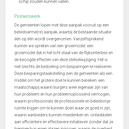
schip zouden kunnen vallen.
Pionierswerk
De gemeenten lopen met deze aanpak vooruit op een
beleidsarme(re) aanpak, waarbij de bestaande situatie
één op één wordt overgenomen. Vanzelfsprekend
kunnen we spreken van een groeimodel: een
groeimodel dat in het licht staat van de Rijksintenties en
de beoogde effecten van deze stelselwijziging. Het is
niet slechts de bedoeling om besparingen te realiseren.
Deze besparingstaakstelling zien de gemeenten als een
middel om het grotere doel te kunnen bereiken: een
maatschappij waarin burgers weer eigenaar zijn van
hun probleem en hun probleemoplossend vermogen,
waarin professionals de professionele en beleidsvrije
ruimte krijgen om te kunnen doen waar ze goed in zijn,
waarin aanbieders kunnen meedenken en -ontwikkelen
aan efficiëntere en effectievere initiatieven zonder dat ze
hiermee hun eigen glazen ingooien, waarin de overheid