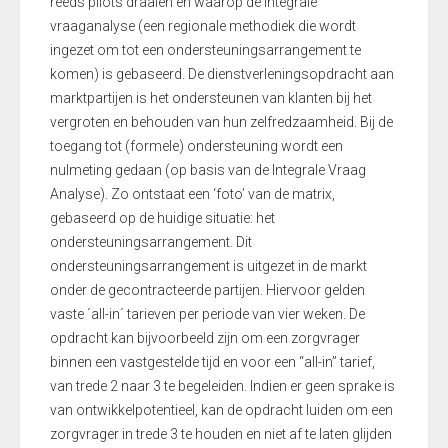
reeds pilots draaien en waarop de integrale
vraaganalyse (een regionale methodiek die wordt
ingezet om tot een ondersteuningsarrangement te
komen) is gebaseerd. De dienstverleningsopdracht aan
marktpartijen is het ondersteunen van klanten bij het
vergroten en behouden van hun zelfredzaamheid. Bij de
toegang tot (formele) ondersteuning wordt een
nulmeting gedaan (op basis van de Integrale Vraag
Analyse). Zo ontstaat een ‘foto’ van de matrix,
gebaseerd op de huidige situatie: het
ondersteuningsarrangement. Dit
ondersteuningsarrangement is uitgezet in de markt
onder de gecontracteerde partijen. Hiervoor gelden
vaste ´all-in´ tarieven per periode van vier weken. De
opdracht kan bijvoorbeeld zijn om een zorgvrager
binnen een vastgestelde tijd en voor een “all-in” tarief,
van trede 2 naar 3 te begeleiden. Indien er geen sprake is
van ontwikkelpotentieel, kan de opdracht luiden om een
zorgvrager in trede 3 te houden en niet af te laten glijden