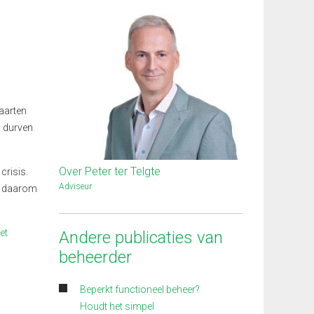
Maarten
g durven
Over Peter ter Telgte
crisis.
Adviseur
et daarom
et
Andere publicaties van
beheerder
Beperkt functioneel beheer?
Houdt het simpel