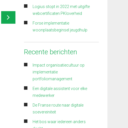
Logius stopt in 2022 met uitgifte
webcertificaten PKIoverheid
Forse implementatie
woonplaatsbeginsel jeugdhulp
Recente berichten
Impact organisatiecultuur op
implementatie
portfoliomanagement
Een digitale assistent voor elke
medewerker
De Franse route naar digitale
soevereiniteit
Het bos waar iedereen anders