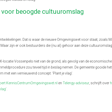
r voor beoogde cultuuromslag
e ontwikkelingen. Dat is waar de nieuwe Omgevingswet voor staat, zoals 
t. Maar zijn er ook bestuurders die (nu al) gehoor aan deze cultuuromsla
-locatie Vossenpels niet van de grond, als gevolg van de economische 
anmeldprocedure zou teveel tijd in beslag nemen. De gemeente gooide h
m met een vernieuwend concept: ‘Plant je vlag’.
pert KennisCentrumOmgevingswet.nl
en
Telengy-adviseur
, schrijft over
h
vlag’
.