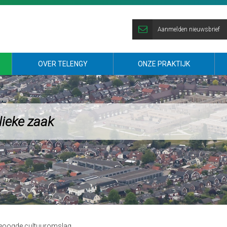
Aanmelden nieuwsbrief
OVER TELENGY
ONZE PRAKTIJK
lieke zaak
beoogde cultuuromslag