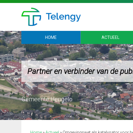
HOME
ACTUEEL
Partner en verbinder van de pub
Gemeente Hengelo
Home
»
Actueel
»
Omgevingswet als katalysator voor 