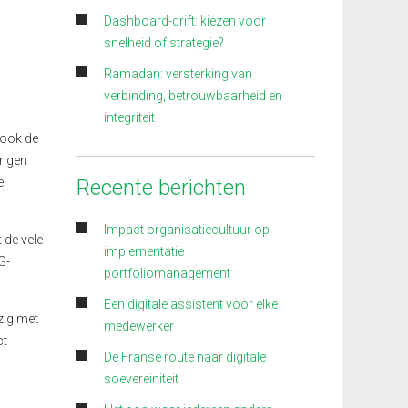
Dashboard-drift: kiezen voor
snelheid of strategie?
Ramadan: versterking van
verbinding, betrouwbaarheid en
integriteit
 ook de
ingen
Recente berichten
e
Impact organisatiecultuur op
 de vele
implementatie
G-
portfoliomanagement
Een digitale assistent voor elke
zig met
medewerker
ct
De Franse route naar digitale
soevereiniteit