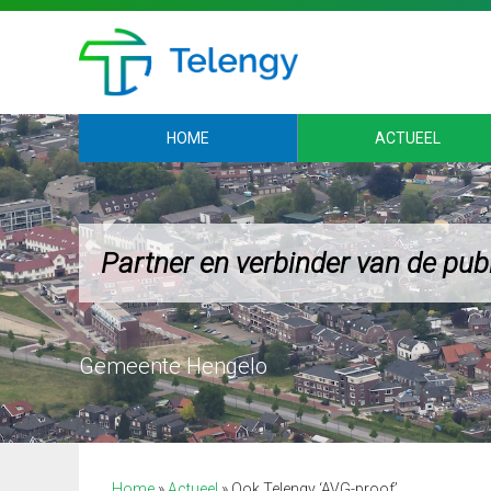
HOME
ACTUEEL
Partner en verbinder van de pub
Home
»
Actueel
»
Ook Telengy ‘AVG-proof’