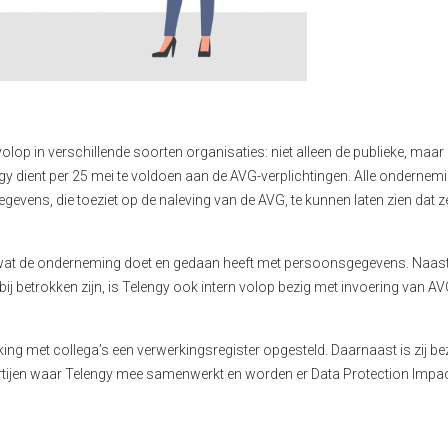
p in verschillende soorten organisaties: niet alleen de publieke, maar
ngy dient per 25 mei te voldoen aan de AVG-verplichtingen. Alle ondernem
gevens, die toeziet op de naleving van de AVG, te kunnen laten zien dat z
an wat de onderneming doet en gedaan heeft met persoonsgegevens. Naast
 betrokken zijn, is Telengy ook intern volop bezig met invoering van AV
ng met collega’s een verwerkingsregister opgesteld. Daarnaast is zij be
tijen waar Telengy mee samenwerkt en worden er Data Protection Impa