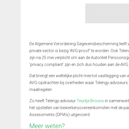
De Algemene Verordening Gegevensbescherming leeft volo
private sector is bezig ‘AVG-proof’ te worden. Ook Tele
zijn na 25 mei verplicht om aan de Autoriteit Persoonsge
‘privacy compliant’ zijn en zich dus houden aan de AVG.
Dat brengt een wettelijke plicht mee tot vastlegging v
AVG-opdrachten bij overheden waar Telengy-adviseurs bij
maatregelen.
Zo heeft Telengy-adviseur
Teuntje Brouns
in samenwerki
het opstellen van bewerkersovereenkomsten met de par
Assessments (DPIA’s) uitgevoerd.
Meer weten?