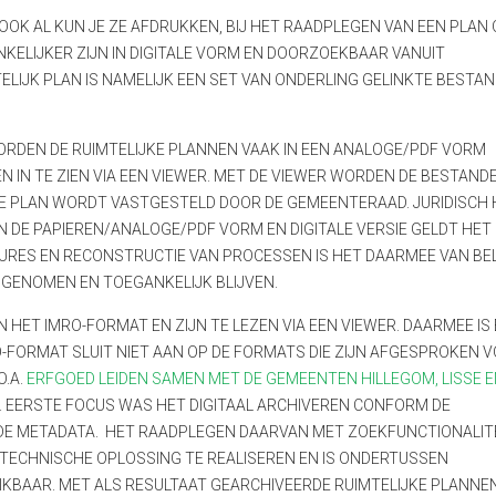
 OOK AL KUN JE ZE AFDRUKKEN, BIJ HET RAADPLEGEN VAN EEN PLAN
NKELIJKER ZIJN IN DIGITALE VORM EN DOORZOEKBAAR VANUIT
ELIJK PLAN IS NAMELIJK EEN SET VAN ONDERLING GELINKTE BESTAN
RDEN DE RUIMTELIJKE PLANNEN VAAK IN EEN ANALOGE/PDF VORM
N IN TE ZIEN VIA EEN VIEWER. MET DE VIEWER WORDEN DE BESTAND
ALE PLAN WORDT VASTGESTELD DOOR DE GEMEENTERAAD. JURIDISCH
EN DE PAPIEREN/ANALOGE/PDF VORM EN DIGITALE VERSIE GELDT HET
EDURES EN RECONSTRUCTIE VAN PROCESSEN IS HET DAARMEE VAN B
PGENOMEN EN TOEGANKELIJK BLIJVEN.
HET IMRO-FORMAT EN ZIJN TE LEZEN VIA EEN VIEWER. DAARMEE IS 
O-FORMAT SLUIT NIET AAN OP DE FORMATS DIE ZIJN AFGESPROKEN 
O.A.
ERFGOED LEIDEN SAMEN MET DE GEMEENTEN HILLEGOM, LISSE 
 EERSTE FOCUS WAS HET DIGITAAL ARCHIVEREN CONFORM DE
RDE METADATA. HET RAADPLEGEN DAARVAN MET ZOEKFUNCTIONALIT
N TECHNISCHE OPLOSSING TE REALISEREN EN IS ONDERTUSSEN
BAAR. MET ALS RESULTAAT GEARCHIVEERDE RUIMTELIJKE PLANNEN