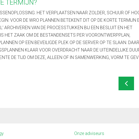
E TERMIJN?
USSENOPLOSSING: HET VERPLAATSEN NAAR ZOLDER, SCHUUR OF HO
D BEGIN. VOOR DE WRO PLANNEN BETEKENT DIT OP DE KORTE TERMIJN 
’ ARCHIVEREN VAN DE PROCESSTUKKEN BIJ EEN BESLUIT EN HET
T IS HET ZAAK OM DE BESTANDENSETS PER VOORONTWERPPLAN,
NNEN OP EEN BEVEILIGDE PLEK OP DE SERVER OP TE SLAAN. DAA
NGSPLANNEN KLAAR VOOR OVERDRACHT NAAR DE UITEINDELIJKE DU
ENTE DE TIJD OM DEZE, ALLEEN OF IN SAMENWERKING, VORM TE GEV
gy
Onze adviseurs