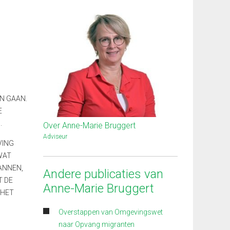
EN GAAN.
E
.
Over Anne-Marie Bruggert
Adviseur
VING
WAT
ANNEN,
Andere publicaties van
T DE
Anne-Marie Bruggert
 HET
Overstappen van Omgevingswet
naar Opvang migranten