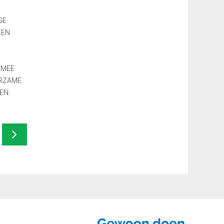
GE
EEN
RMEE
URZAME
EN.