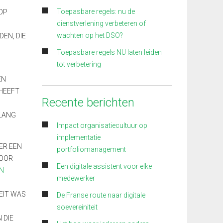
Toepasbare regels: nu de
 OP
dienstverlening verbeteren of
wachten op het DSO?
DEN, DIE
Toepasbare regels NU laten leiden
tot verbetering
EN
 HEEFT
Recente berichten
ELANG
Impact organisatiecultuur op
implementatie
ER EEN
portfoliomanagement
VOOR
Een digitale assistent voor elke
EN
medewerker
EIT WAS
De Franse route naar digitale
soevereiniteit
 DIE