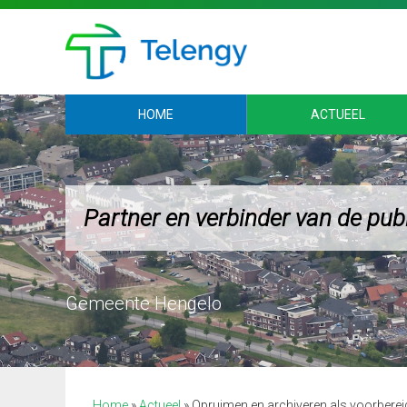
HOME
ACTUEEL
Partner en verbinder van de pub
Gemeente Hengelo
Home
»
Actueel
»
Opruimen en archiveren als voorbere