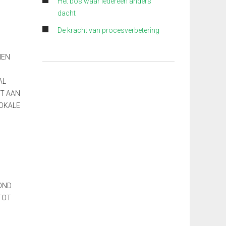
Het bos waar iedereen anders
dacht
De kracht van procesverbetering
NEN
AL
HT AAN
LOKALE
OND
TOT