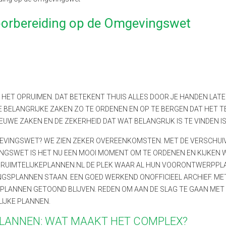
oorbereiding op de Omgevingswet
AAN HET OPRUIMEN. DAT BETEKENT THUIS ALLES DOOR JE HANDEN LAT
LE BELANGRIJKE ZAKEN ZO TE ORDENEN EN OP TE BERGEN DAT HET T
EUWE ZAKEN EN DE ZEKERHEID DAT WAT BELANGRIJK IS TE VINDEN IS
GEVINGSWET? WE ZIEN ZEKER OVEREENKOMSTEN. MET DE VERSCHUI
NGSWET IS HET NU EEN MOOI MOMENT OM TE ORDENEN EN KIJKEN 
S RUIMTELIJKEPLANNEN.NL DE PLEK WAAR AL HUN VOORONTWERPPL
SPLANNEN STAAN. EEN GOED WERKEND ONOFFICIEEL ARCHIEF. ME
 PLANNEN GETOOND BLIJVEN. REDEN OM AAN DE SLAG TE GAAN MET
LIJKE PLANNEN.
PLANNEN: WAT MAAKT HET COMPLEX?