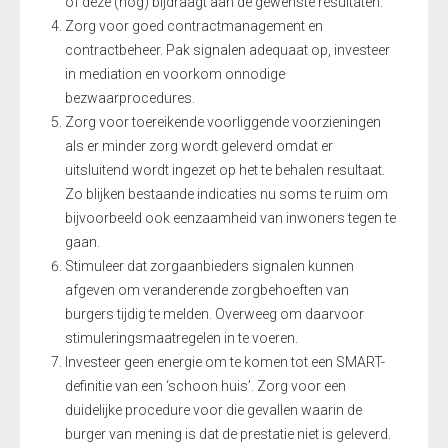
of deze (nog) bijdraagt aan de gewenste resultaten.
Zorg voor goed contractmanagement en
contractbeheer. Pak signalen adequaat op, investeer
in mediation en voorkom onnodige
bezwaarprocedures.
Zorg voor toereikende voorliggende voorzieningen
als er minder zorg wordt geleverd omdat er
uitsluitend wordt ingezet op het te behalen resultaat.
Zo blijken bestaande indicaties nu soms te ruim om
bijvoorbeeld ook eenzaamheid van inwoners tegen te
gaan.
Stimuleer dat zorgaanbieders signalen kunnen
afgeven om veranderende zorgbehoeften van
burgers tijdig te melden. Overweeg om daarvoor
stimuleringsmaatregelen in te voeren.
Investeer geen energie om te komen tot een SMART-
definitie van een ‘schoon huis’. Zorg voor een
duidelijke procedure voor die gevallen waarin de
burger van mening is dat de prestatie niet is geleverd.