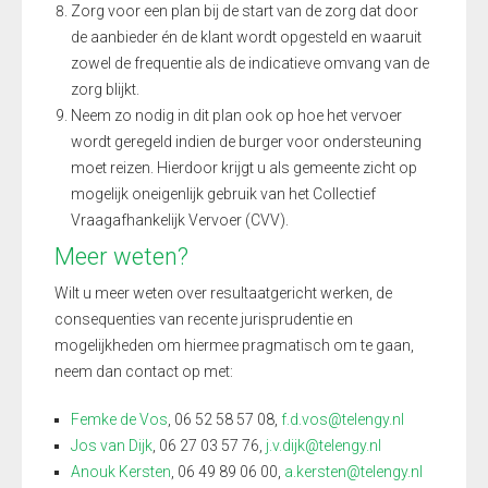
Zorg voor een plan bij de start van de zorg dat door
de aanbieder én de klant wordt opgesteld en waaruit
zowel de frequentie als de indicatieve omvang van de
zorg blijkt.
Neem zo nodig in dit plan ook op hoe het vervoer
wordt geregeld indien de burger voor ondersteuning
moet reizen. Hierdoor krijgt u als gemeente zicht op
mogelijk oneigenlijk gebruik van het Collectief
Vraagafhankelijk Vervoer (CVV).
Meer weten?
Wilt u meer weten over resultaatgericht werken, de
consequenties van recente jurisprudentie en
mogelijkheden om hiermee pragmatisch om te gaan,
neem dan contact op met:
Femke de Vos
, 06 52 58 57 08,
f.d.vos@telengy.nl
Jos van Dijk
, 06 27 03 57 76,
j.v.dijk@telengy.nl
Anouk Kersten
, 06 49 89 06 00,
a.kersten@telengy.nl