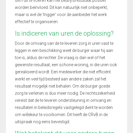
slim uit te voeren kan het bedrijfsresultaat positief
worden beïnvloed. Dit kan natuurlijk niet onbeperkt,
maar is wel de ’trigger’ voor de aanbieder het werk
effectief te organiseren.
Is indiceren van uren de oplossing?
Door de omvang van de te leveren zorg in uren vast te
leggen in een beschikking weet de burger waar hij aan
toe is, aldus de rechter. De vraag is dan wel of het
gewenste resultaat, een schone woning, in die uren ook
gerealiseerd wordt. Een medewerker die niet efficiënt
werkt en veel tijd besteed aan andere zaken zal het
resultaat mogelijk niet behalen. Om de burger goede
zorg te verlenen is dus meer nodig. De rechtszekerheid
vereist dat de te leveren ondersteuning in omvang en
resultaten in beleidsregels vastgelegd dient te worden
om willekeur te voorkomen. Dit heeft de CRvB in de
uitspraak nog eens bevestigd.