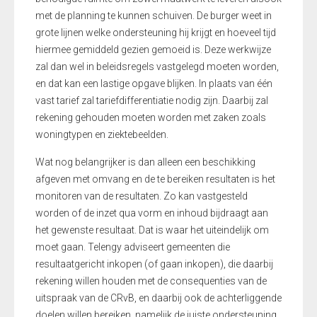
met de planning te kunnen schuiven. De burger weet in
grote lijnen welke ondersteuning hij krijgt en hoeveel tijd
hiermee gemiddeld gezien gemoeid is. Deze werkwijze
zal dan wel in beleidsregels vastgelegd moeten worden,
en dat kan een lastige opgave blijken. In plaats van één
vast tarief zal tariefdifferentiatie nodig zijn. Daarbij zal
rekening gehouden moeten worden met zaken zoals
woningtypen en ziektebeelden.
Wat nog belangrijker is dan alleen een beschikking
afgeven met omvang en de te bereiken resultaten is het
monitoren van de resultaten. Zo kan vastgesteld
worden of de inzet qua vorm en inhoud bijdraagt aan
het gewenste resultaat. Dat is waar het uiteindelijk om
moet gaan. Telengy adviseert gemeenten die
resultaatgericht inkopen (of gaan inkopen), die daarbij
rekening willen houden met de consequenties van de
uitspraak van de CRvB, en daarbij ook de achterliggende
doelen willen bereiken, namelijk de juiste ondersteuning