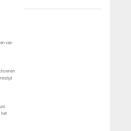
ten van
 schoenen
eistijd
uis
 het