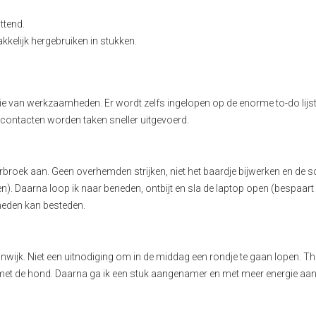
ttend.
kkelijk hergebruiken in stukken.
satie van werkzaamheden. Er wordt zelfs ingelopen op de enorme to-do lijs
contacten worden taken sneller uitgevoerd.
kerbroek aan. Geen overhemden strijken, niet het baardje bijwerken en de
). Daarna loop ik naar beneden, ontbijt en sla de laptop open (bespaart r
heden kan besteden.
wijk. Niet een uitnodiging om in de middag een rondje te gaan lopen. Th
l met de hond. Daarna ga ik een stuk aangenamer en met meer energie aan