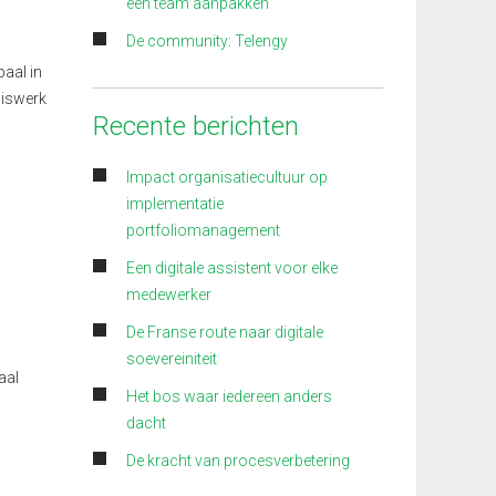
een team aanpakken
De community: Telengy
aal in
uiswerk
Recente berichten
Impact organisatiecultuur op
implementatie
portfoliomanagement
Een digitale assistent voor elke
medewerker
De Franse route naar digitale
soevereiniteit
aal
Het bos waar iedereen anders
dacht
De kracht van procesverbetering