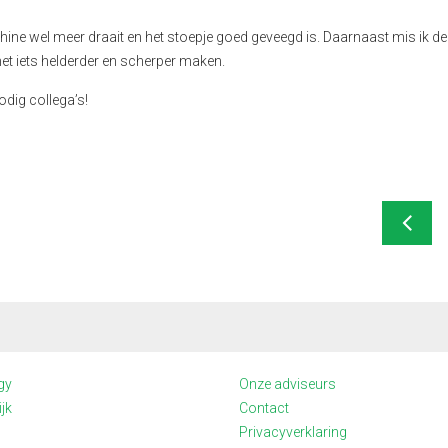
ine wel meer draait en het stoepje goed geveegd is. Daarnaast mis ik de
et iets helderder en scherper maken.
nodig collega’s!
gy
Onze adviseurs
jk
Contact
Privacyverklaring