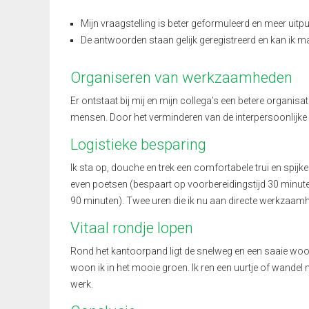
Mijn vraagstelling is beter geformuleerd en meer uitpu
De antwoorden staan gelijk geregistreerd en kan ik ma
Organiseren van werkzaamheden
Er ontstaat bij mij en mijn collega’s een betere organi
mensen. Door het verminderen van de interpersoonlijke 
Logistieke besparing
Ik sta op, douche en trek een comfortabele trui en spij
even poetsen (bespaart op voorbereidingstijd 30 minuten
90 minuten). Twee uren die ik nu aan directe werkzaam
Vitaal rondje lopen
Rond het kantoorpand ligt de snelweg en een saaie woon
woon ik in het mooie groen. Ik ren een uurtje of wande
werk.