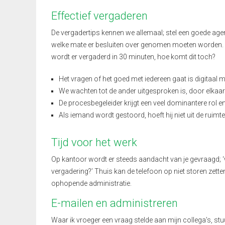
Effectief vergaderen
De vergadertips kennen we allemaal; stel een goede ag
welke mate er besluiten over genomen moeten worden. 
wordt er vergaderd in 30 minuten, hoe komt dit toch?
Het vragen of het goed met iedereen gaat is digitaal 
We wachten tot de ander uitgesproken is, door elkaa
De procesbegeleider krijgt een veel dominantere rol 
Als iemand wordt gestoord, hoeft hij niet uit de ruimte w
Tijd voor het werk
Op kantoor wordt er steeds aandacht van je gevraagd; ‘w
vergadering?’ Thuis kan de telefoon op niet storen zetten 
ophopende administratie.
E-mailen en administreren
Waar ik vroeger een vraag stelde aan mijn collega’s, stuur