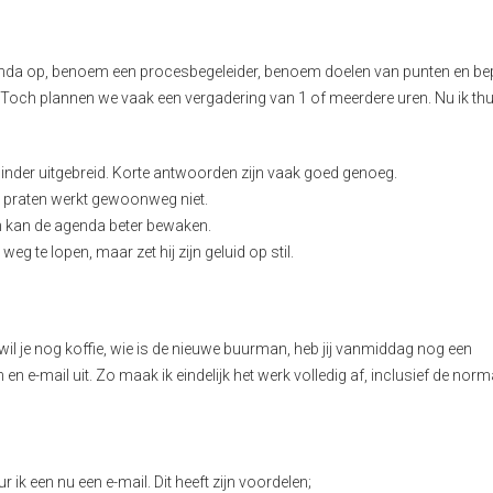
enda op, benoem een procesbegeleider, benoem doelen van punten en bep
Toch plannen we vaak een vergadering van 1 of meerdere uren. Nu ik th
minder uitgebreid. Korte antwoorden zijn vaak goed genoeg.
r praten werkt gewoonweg niet.
en kan de agenda beter bewaken.
eg te lopen, maar zet hij zijn geluid op stil.
il je nog koffie, wie is de nieuwe buurman, heb jij vanmiddag nog een
en e-mail uit. Zo maak ik eindelijk het werk volledig af, inclusief de norm
 ik een nu een e-mail. Dit heeft zijn voordelen;