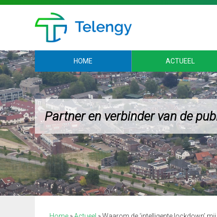
HOME
ACTUEEL
Partner en verbinder van de pub
Home
»
Actueel
»
Waarom de ‘intelligente lockdown’ mij