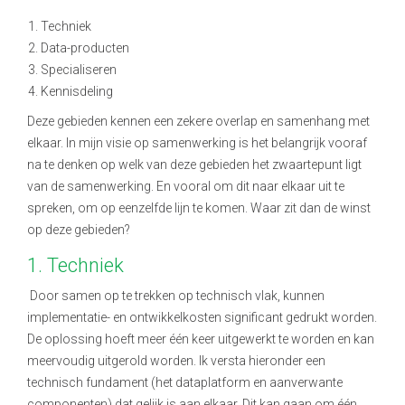
Techniek
Data-producten
Specialiseren
Kennisdeling
Deze gebieden kennen een zekere overlap en samenhang met
elkaar. In mijn visie op samenwerking is het belangrijk vooraf
na te denken op welk van deze gebieden het zwaartepunt ligt
van de samenwerking. En vooral om dit naar elkaar uit te
spreken, om op eenzelfde lijn te komen.
Waar zit dan de winst
op deze gebieden?
1. Techniek
Door samen op te trekken op technisch vlak, kunnen
implementatie- en ontwikkelkosten significant gedrukt worden.
De oplossing hoeft meer één keer uitgewerkt te worden en kan
meervoudig uitgerold worden. Ik versta hieronder een
technisch fundament (het dataplatform en aanverwante
componenten) dat gelijk is aan elkaar. Dit kan gaan om één