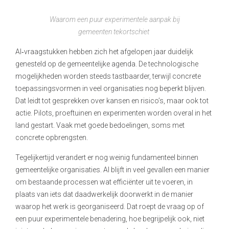
Waarom een puur experimentele aanpak bij
gemeenten tekortschiet
AI
‑
vraagstukken hebben zich het afgelopen jaar duidelijk
genesteld op de gemeentelijke agenda. De technologische
mogelijkheden worden steeds tastbaarder, terwijl concrete
toepassingsvormen in veel organisaties nog beperkt blijven.
Dat leidt tot gesprekken over kansen en risico’s, maar ook tot
actie. Pilots, proeftuinen en experimenten worden overal in het
land gestart. Vaak met goede bedoelingen, soms met
concrete opbrengsten.
Tegelijkertijd verandert er nog weinig fundamenteel binnen
gemeentelijke organisaties. AI blijft in veel gevallen een manier
om bestaande processen wat efficiënter uit te voeren, in
plaats van iets dat daadwerkelijk doorwerkt in de manier
waarop het werk is georganiseerd. Dat roept de vraag op of
een puur experimentele benadering, hoe begrijpelijk ook, niet