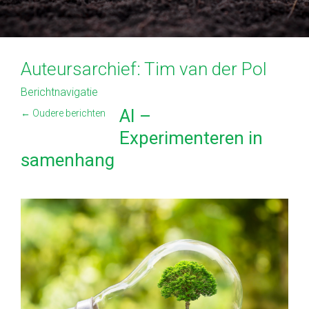
Auteursarchief:
Tim van der Pol
Berichtnavigatie
AI –
←
Oudere berichten
Experimenteren in
samenhang